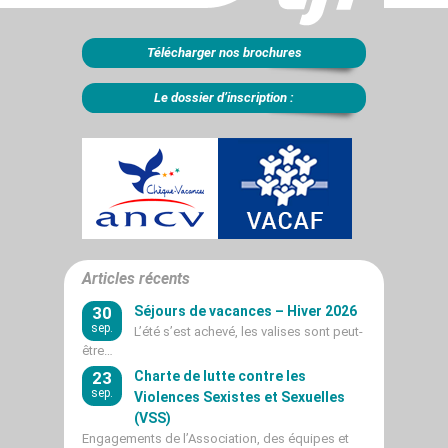
Télécharger nos brochures
Le dossier d’inscription :
Articles récents
30
Séjours de vacances – Hiver 2026
sep.
L’été s’est achevé, les valises sont peut-
être…
23
Charte de lutte contre les
sep.
Violences Sexistes et Sexuelles
(VSS)
Engagements de l’Association, des équipes et