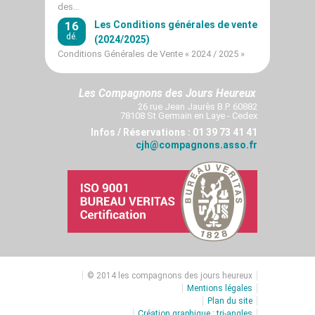
des…
16
Les Conditions générales de vente
dé.
(2024/2025)
Conditions Générales de Vente « 2024 / 2025 »
Les Compagnons des Jours Heureux
26 rue Jean Jaurès B.P. 60882
78108 St Germain en Laye - Cedex
Infos / Réservations : 01 39 73 41 41
cjh@compagnons.asso.fr
© 2014 les compagnons des jours heureux
Mentions légales
Plan du site
Création graphique : tri-angles