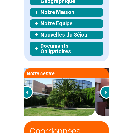
Géographique
Notre Maison
Notre Équipe
Nouvelles du Séjour
Documents
Obligatoires
Notre centre
Coordonnées