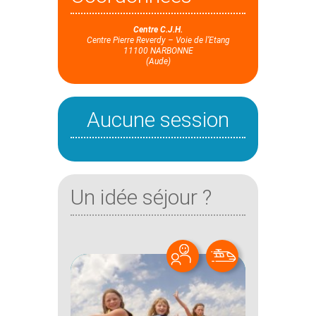
Centre C.J.H.
Centre Pierre Reverdy – Voie de l’Etang
11100 NARBONNE
(Aude)
Aucune session
Un idée séjour ?