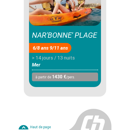
NAR'BONNE' PLAGE
6/8 ans 9/11 ans
> 14 jours / 13 nuits
Mer
1430 €
à partir de
/pers.
Haut de page