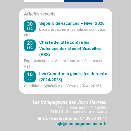
Articles récents
30
Séjours de vacances – Hiver 2026
sep.
L’été s’est achevé, les valises sont peut-
être…
23
Charte de lutte contre les
sep.
Violences Sexistes et Sexuelles
(VSS)
Engagements de l’Association, des équipes et
des…
16
Les Conditions générales de vente
dé.
(2024/2025)
Conditions Générales de Vente « 2024 / 2025 »
Les Compagnons des Jours Heureux
26 rue Jean Jaurès B.P. 60882
78108 St Germain en Laye - Cedex
Infos / Réservations : 01 39 73 41 41
cjh@compagnons.asso.fr