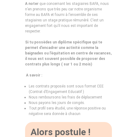
A noter
que concernant les stagiaires BAFA, nous
n’en prenons que très peu car notre organisme
forme au BAFA et fourni à l’ensemble de ses
stagiaires un stage pratique rémunéré. C’est un
engagement fort qu’il nous est important de
respecter.
Si tu possèdes un diplôme spécifique qui te
permet d’encadrer une activité comme la
baignades ou l’équitation en centre de vacances,
il nous est souvent possible de proposer des
contrats plus longs ( sur 1 ou 2 mois)
A savoir :
Les contrats proposés sont sous format CEE
(Contrat d’Engagement Educatif )
Nous remboursons les frais de déplacement
Nous payons les jours de congés.
Tout profil sera étudié, une réponse positive ou
négative sera donnée à chacun
Alors postule !