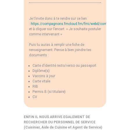
Je t’invite donc à te rendre sur ce lien
:
https://compagnons.fmcloud.fm/fmi/webd/compagnons
et à cliquer sur l’encart » Je souhaite postuler
comme intervenant »
Puis tu auras à remplir une fiche de
renseignement. Pense à bien joindre tes
documents :
Carte d’identité recto/verso ou passeport
Diplôme(s)
Vaccins à jour
Carte vitale
RIB
Permis B (si titulaire)
CV
ENFIN IL NOUS ARRIVE EGALEMENT DE
RECHERCHER DU PERSONNEL DE SERVICE
(Cuisinier, Aide de Cuisine et Agent de Service)