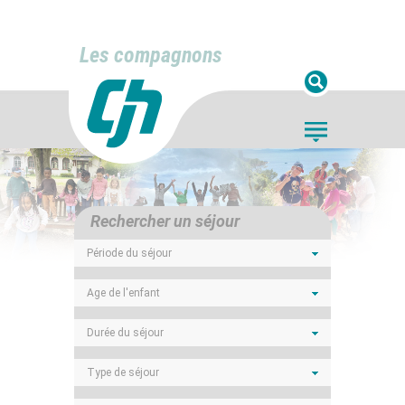
Les compagnons
Rechercher un séjour
Période du séjour
Age de l'enfant
Durée du séjour
Type de séjour