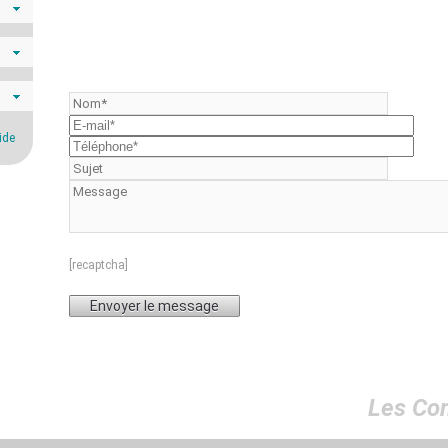
ide
[recaptcha]
Les Co