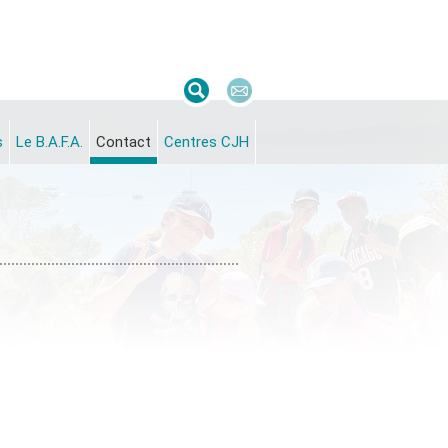
s
Le B.A.F.A.
Contact
Centres CJH