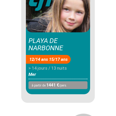
PLAYA DE
NARBONNE
12/14 ans 15/17 ans
> 14 jours / 13 nuits
Mer
1441 €
à partir de
/pers.