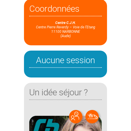
Coordonnées
Centre C.J.H.
Centre Pierre Reverdy – Voie de l’Etang
11100 NARBONNE
(Aude)
Aucune session
Un idée séjour ?