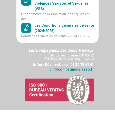
sep.
Violences Sexistes et Sexuelles
(VSS)
Engagements de l’Association, des équipes et
des…
16
Les Conditions générales de vente
dé.
(2024/2025)
Conditions Générales de Vente « 2024 / 2025 »
Les Compagnons des Jours Heureux
26 rue Jean Jaurès B.P. 60882
78108 St Germain en Laye - Cedex
Infos / Réservations : 01 39 73 41 41
cjh@compagnons.asso.fr