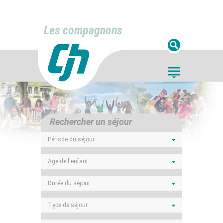
Les compagnons
Rechercher un séjour
Période du séjour
Age de l'enfant
Durée du séjour
Type de séjour