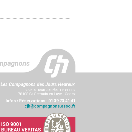
mpagnons
Les Compagnons des Jours Heureux
26 rue Jean Jaurès B.P. 60882
78108 St Germain en Laye - Cedex
Infos / Réservations : 01 39 73 41 41
cjh@compagnons.asso.fr