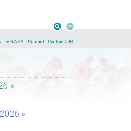
s
Le B.A.F.A.
Contact
Centres CJH
26 »
 2026 »