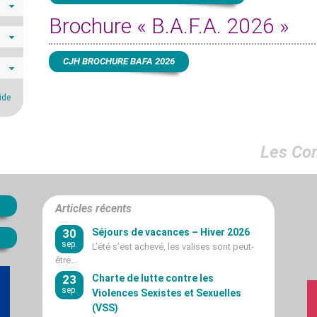
Brochure « B.A.F.A. 2026 »
CJH BROCHURE BAFA 2026
ide
Les Co
Articles récents
30
Séjours de vacances – Hiver 2026
sep.
L’été s’est achevé, les valises sont peut-
être…
23
Charte de lutte contre les
sep.
Violences Sexistes et Sexuelles
(VSS)