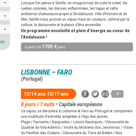
Lorsque l’on pense à Séville, on imagine tout de suite le soleil, les
ruelles colorées, les danses enflammées, les tapas et cette
ambiance chaleureuse propre à l’Andalousie. Ville d’Histoire et de
fête, Séville nous promet un séjour haut en couleurs, rythmé par la
culture, la découverte et le plaisir d’être ensemble.
Un programme ensoleillé et plein d'énergie au coeur de
l'Andalousie !
ide
1705 €
à partir de
/pers.
LISBONNE – FARO
(Portugal)
12/14 ans 15/17 ans
0
8 jours / 7 nuits
• Capitale européenne
Ce séjour se déroulera à Lisbonne et Faro au Portugal et comportera
une multitude d’activités adaptées à l’âge des jeunes :
Plage / Farniente / Baignades / Loisirs Nautiques / Découverte de
Quartier de Vila-Adentro / Visite du Mosterio dos Jeronimos / Visite
du Pavillon des Océans / Découverte du Torre de Belém / Nos