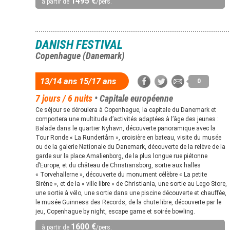
1495 €
à partir de
/pers.
DANISH FESTIVAL
Copenhague (Danemark)
13/14 ans 15/17 ans
0
7 jours / 6 nuits
• Capitale européenne
Ce séjour se déroulera à Copenhague, la capitale du Danemark et
comportera une multitude d’activités adaptées à l’âge des jeunes :
Balade dans le quartier Nyhavn, découverte panoramique avec la
Tour Ronde « La Rundertårn », croisière en bateau, visite du musée
ou de la galerie Nationale du Danemark, découverte de la relève de la
garde sur la place Amalienborg, de la plus longue rue piétonne
d’Europe, et du château de Christiansborg, sortie aux halles
« Torvehallerne », découverte du monument célèbre « La petite
Sirène », et de la « ville libre » de Christiania, une sortie au Lego Store,
une sortie à vélo, une sortie dans une piscine découverte et chauffée,
le musée Guinness des Records, de la chute libre, découverte par le
jeu, Copenhague by night, escape game et soirée bowling.
1600 €
à partir de
/pers.