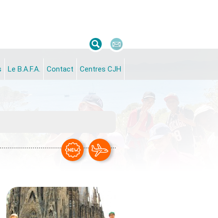
s
Le B.A.F.A.
Contact
Centres CJH