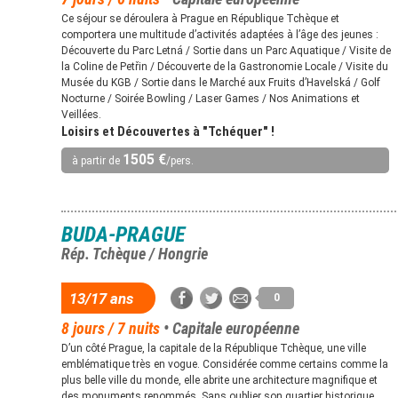
Ce séjour se déroulera à Prague en République Tchèque et
comportera une multitude d’activités adaptées à l’âge des jeunes :
Découverte du Parc Letná / Sortie dans un Parc Aquatique / Visite de
la Coline de Petřin / Découverte de la Gastronomie Locale / Visite du
Musée du KGB / Sortie dans le Marché aux Fruits d’Havelská / Golf
Nocturne / Soirée Bowling / Laser Games / Nos Animations et
Veillées.
Loisirs et Découvertes à "Tchéquer" !
1505 €
à partir de
/pers.
BUDA-PRAGUE
Rép. Tchèque / Hongrie
13/17 ans
0
8 jours / 7 nuits
• Capitale européenne
D’un côté Prague, la capitale de la République Tchèque, une ville
emblématique très en vogue. Considérée comme certains comme la
plus belle ville du monde, elle abrite une architecture magnifique et
des monuments renommés. Sans oublier son quartier historique