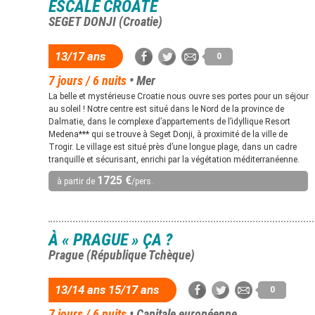
ESCALE CROATE
SEGET DONJI (Croatie)
13/17 ans
0
7 jours / 6 nuits
• Mer
La belle et mystérieuse Croatie nous ouvre ses portes pour un séjour
au soleil ! Notre centre est situé dans le Nord de la province de
Dalmatie, dans le complexe d’appartements de l’idyllique Resort
Medena*** qui se trouve à Seget Donji, à proximité de la ville de
Trogir. Le village est situé près d’une longue plage, dans un cadre
tranquille et sécurisant, enrichi par la végétation méditerranéenne.
1725 €
à partir de
/pers.
À « PRAGUE » ÇA ?
Prague (République Tchèque)
13/14 ans 15/17 ans
0
7 jours / 6 nuits
• Capitale européenne