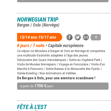
NORWEGIAN TRIP
Bergen / Oslo (Norvège)
13/14 ans 15/17 ans
0
8 jours / 7 nuits
• Capitale européenne
Ce séjour se déroulera à Bergen et Oslo en Norvège et comportera
une multitude d’activités adaptées à l’âge des jeunes :
Découverte des Quais Hanséatiques / Sortie au Vigeland Park /
Visite de Musées Norvégiens / Voyage en Funiculaire / Visite d’un
Marché à Poissons / Sortie Bateau à la découverte des Fjords /
Soirée Bowling / Nos Animations et Veillées.
De Bergen à Oslo, pour une aventure scandinave !
1700 €
à partir de
/pers.
FÊTE À L’EST