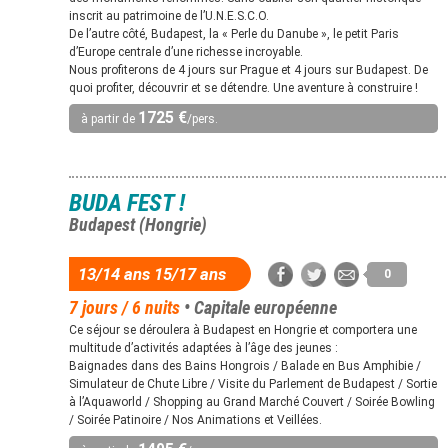
inscrit au patrimoine de l’U.N.E.S.C.O.
De l’autre côté, Budapest, la « Perle du Danube », le petit Paris
d’Europe centrale d’une richesse incroyable.
Nous profiterons de 4 jours sur Prague et 4 jours sur Budapest. De
quoi profiter, découvrir et se détendre. Une aventure à construire !
1725 €
à partir de
/pers.
BUDA FEST !
Budapest (Hongrie)
13/14 ans 15/17 ans
0
7 jours / 6 nuits
• Capitale européenne
Ce séjour se déroulera à Budapest en Hongrie et comportera une
multitude d’activités adaptées à l’âge des jeunes :
Baignades dans des Bains Hongrois / Balade en Bus Amphibie /
Simulateur de Chute Libre / Visite du Parlement de Budapest / Sortie
à l’Aquaworld / Shopping au Grand Marché Couvert / Soirée Bowling
/ Soirée Patinoire / Nos Animations et Veillées.