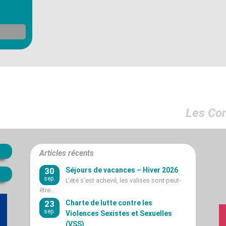
Les Co
Articles récents
30
Séjours de vacances – Hiver 2026
sep.
L’été s’est achevé, les valises sont peut-
être…
23
Charte de lutte contre les
sep.
Violences Sexistes et Sexuelles
(VSS)