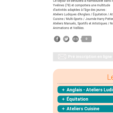
Ce séjour se déroulera à Rambouillet dans l
Yvelines (78) et comportera une multitude
d’activités adaptées à l’âge des jeunes :
Ateliers Ludiques d’Anglais / Équitation / At
Cuisine / Multi-Sports / Journée Harry Potter
Ateliers Manuels, Sportifs et Artistiques / N
Animations et Veillées.
0
Pré inscription en ligne
L
Anglais - Ateliers Lud
Équitation
Ateliers Cuisine