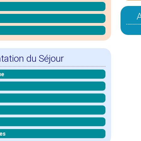
tation du Séjour
ue
es