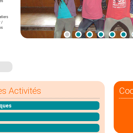
es
eliers
 /
os
es Activités
Co
iques