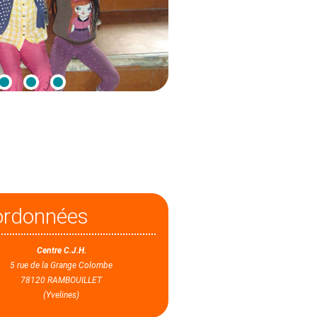
ordonnées
Centre C.J.H.
5 rue de la Grange Colombe
78120 RAMBOUILLET
(Yvelines)