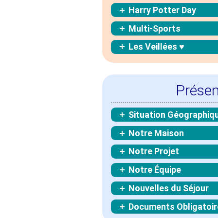
Harry Potter Day
Multi-Sports
Les Veillées ♥
Présen
Situation Géographiq
Notre Maison
Notre Projet
Notre Équipe
Nouvelles du Séjour
Documents Obligatoir