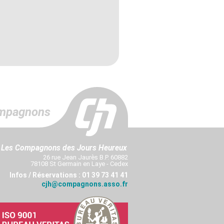
mpagnons
Les Compagnons des Jours Heureux
26 rue Jean Jaurès B.P. 60882
78108 St Germain en Laye - Cedex
Infos / Réservations : 01 39 73 41 41
cjh@compagnons.asso.fr