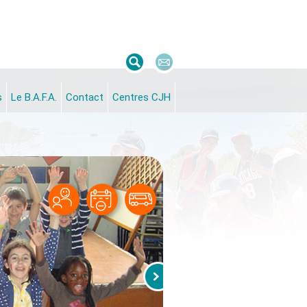
s
Le B.A.F.A.
Contact
Centres CJH