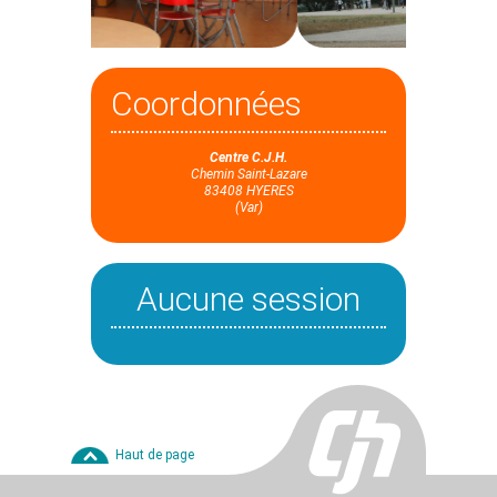
Coordonnées
Centre C.J.H.
Chemin Saint-Lazare
83408 HYERES
(Var)
Aucune session
Haut de page