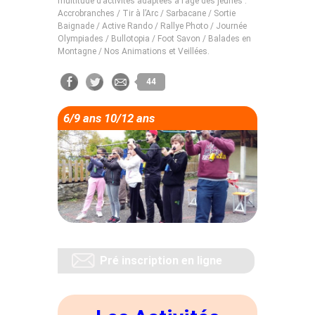
multitude d’activités adaptées à l’âge des jeunes :
Accrobranches / Tir à l’Arc / Sarbacane / Sortie
Baignade / Active Rando / Rallye Photo / Journée
Olympiades / Bullotopia / Foot Savon / Balades en
Montagne / Nos Animations et Veillées.
44
6/9 ans 10/12 ans
Pré inscription en ligne