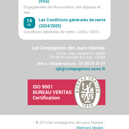
(VSS)
Engagements de l’Association, des équipes et
des…
16
Les Conditions générales de vente
dé.
(2024/2025)
Conditions Générales de Vente « 2024 / 2025 »
Les Compagnons des Jours Heureux
26 rue Jean Jaurès B.P. 60882
78108 St Germain en Laye - Cedex
Infos / Réservations : 01 39 73 41 41
cjh@compagnons.asso.fr
© 2014 les compagnons des jours heureux
Mentions légales