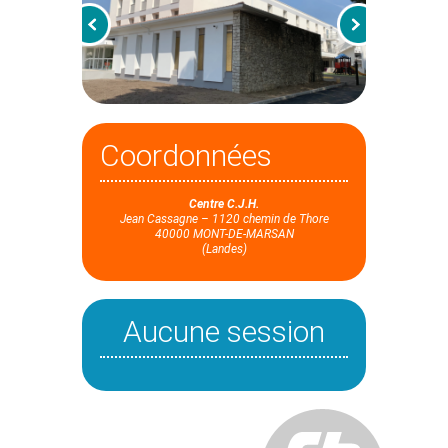
Coordonnées
Centre C.J.H.
Jean Cassagne – 1120 chemin de Thore
40000 MONT-DE-MARSAN
(Landes)
Aucune session