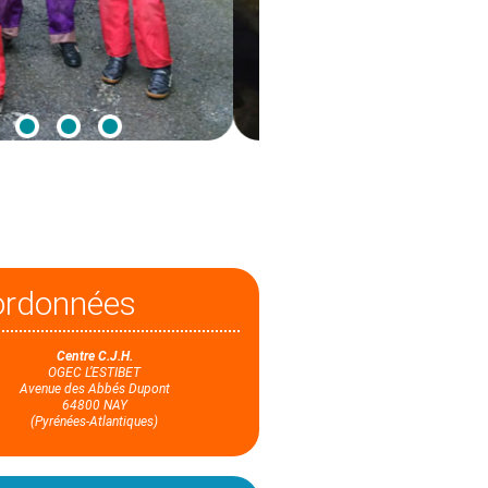
ordonnées
Centre C.J.H.
OGEC L’ESTIBET
Avenue des Abbés Dupont
64800 NAY
(Pyrénées-Atlantiques)