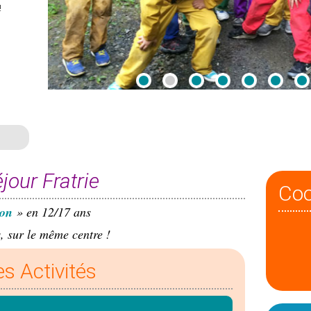
!
jour Fratrie
Co
ion
» en 12/17 ans
, sur le même centre !
es Activités