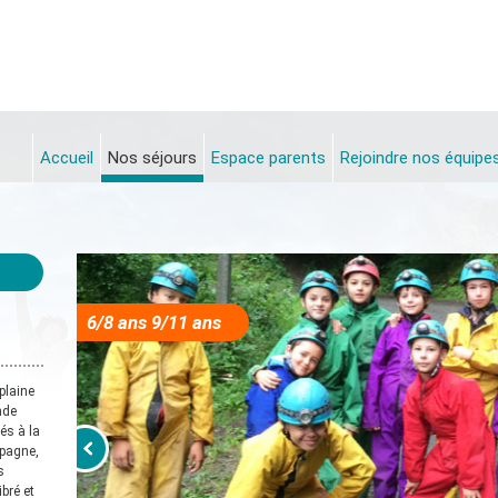
Accueil
Nos séjours
Espace parents
Rejoindre nos équipe
6/8 ans 9/11 ans
plaine
nde
és à la
mpagne,
s
bré et