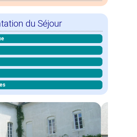
tation du Séjour
ue
es