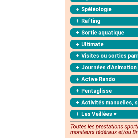
Spéléologie
Rafting
Sortie aquatique
Ultimate
Visites ou sorties par
Journées d'Animation
Active Rando
Pentaglisse
Activités manuelles, s
Les Veillées ♥
Toutes les prestations sport
moniteurs fédéraux et/ou Br