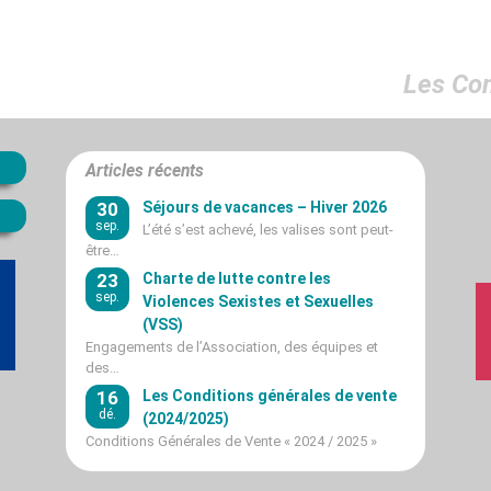
Les Co
Articles récents
30
Séjours de vacances – Hiver 2026
sep.
L’été s’est achevé, les valises sont peut-
être…
23
Charte de lutte contre les
sep.
Violences Sexistes et Sexuelles
(VSS)
Engagements de l’Association, des équipes et
des…
16
Les Conditions générales de vente
dé.
(2024/2025)
Conditions Générales de Vente « 2024 / 2025 »