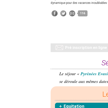
dynamique pour des vacances inoubliables 
116
Pré inscription en ligne
Sé
Le séjour «
Pyrénées Evas
se déroule aux mêmes dates
L
Equitation