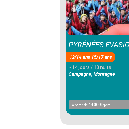
PYRÉNÉES ÉVASI
12/14 ans 15/17 ans
> 14 jours / 13 nuits
Campagne, Montagne
1400 €
à partir de
/pers.