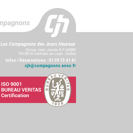
mpagnons
Les Compagnons des Jours Heureux
26 rue Jean Jaurès B.P. 60882
78108 St Germain en Laye - Cedex
Infos / Réservations : 01 39 73 41 41
cjh@compagnons.asso.fr