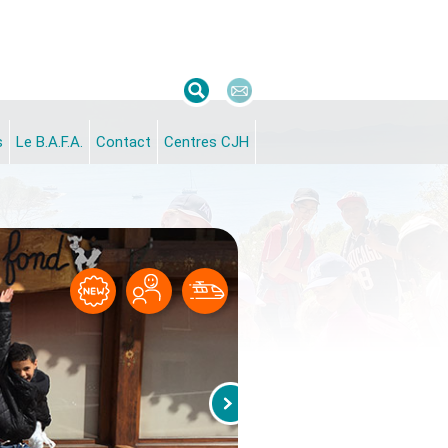
s
Le B.A.F.A.
Contact
Centres CJH