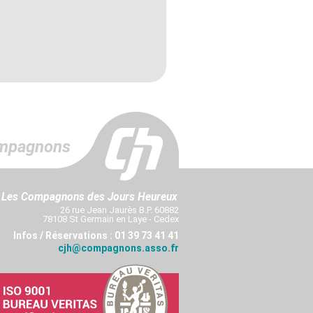
mpagnons
Les Compagnons des Jours Heureux
26 rue Jean Jaurès B.P. 60882
78108 St Germain en Laye - Cedex
Infos / Réservations : 01 39 73 41 41
cjh@compagnons.asso.fr