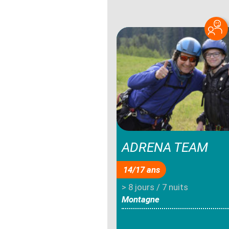
ADRENA TEAM
14/17 ans
> 8 jours / 7 nuits
Montagne