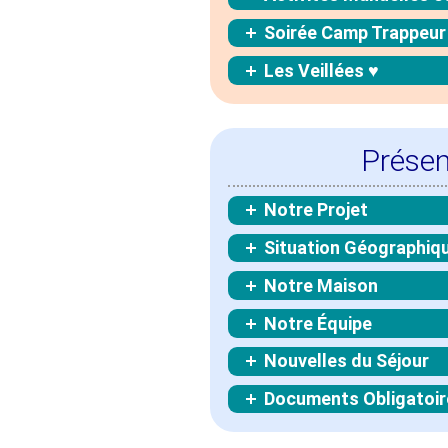
Soirée Camp Trappeur
Les Veillées ♥
Présen
Notre Projet
Situation Géographiq
Notre Maison
Notre Équipe
Nouvelles du Séjour
Documents Obligatoir