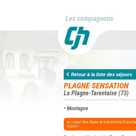
Les compagnons
Retour à la liste des séjours
PLAGNE SENSATION
La Plagne-Tarentaise (73)
• Montagne
Au coeur des Alpes et à proximité d'une b
loisirs !