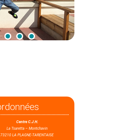
ordonnées
Centre C.J.H.
La Tsaretta – Montchavin
73210 LA PLAGNE-TARENTAISE