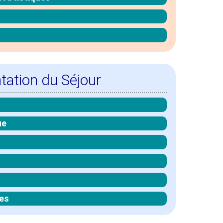
tation du Séjour
ue
es