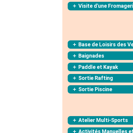
Visite d'une Fromager
Base de Loisirs des V
Baignades
Paddle et Kayak
Sortie Rafting
Sortie Piscine
Atelier Multi-Sports
Activités Manuelles e