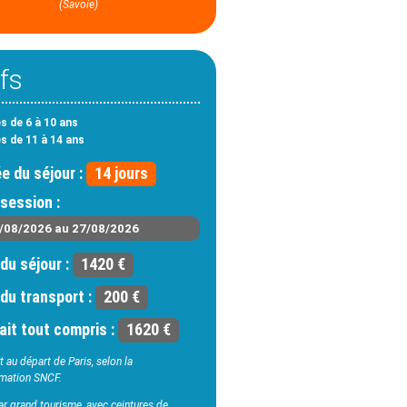
(Savoie)
ifs
s de 6 à 10 ans
es de 11 à 14 ans
e du séjour :
14 jours
session :
/08/2026 au 27/08/2026
 du séjour :
1420 €
 du transport :
200 €
ait tout compris :
1620 €
 au départ de Paris, selon la
mation SNCF.
ar grand tourisme, avec ceintures de