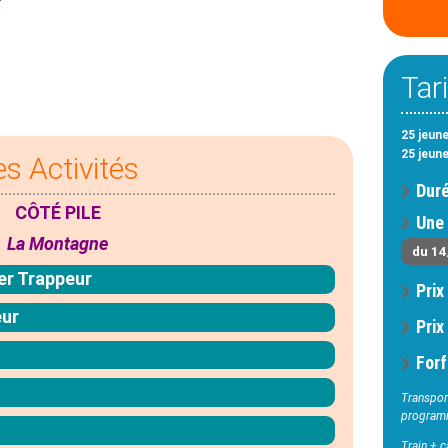
Tar
25 jeune
25 jeun
es Activités
Duré
CÔTÉ PILE
Une 
La Montagne
du 14
er Trappeur
Prix
eur
Prix
Forf
Transport
program
Train + c