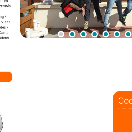
se en
tivités
ag /
 Visite
ades /
e Camp
ations
Co