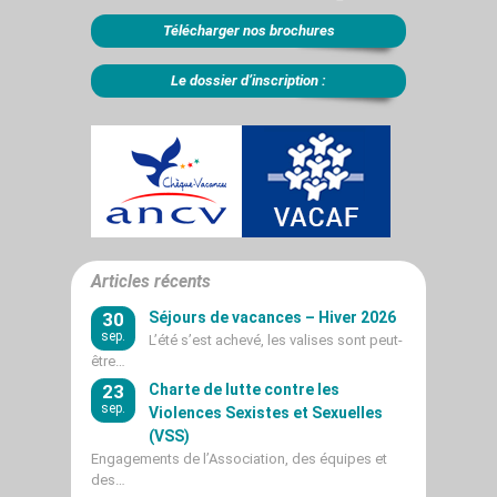
Télécharger nos brochures
Le dossier d’inscription :
Articles récents
30
Séjours de vacances – Hiver 2026
sep.
L’été s’est achevé, les valises sont peut-
être…
23
Charte de lutte contre les
sep.
Violences Sexistes et Sexuelles
(VSS)
Engagements de l’Association, des équipes et
des…