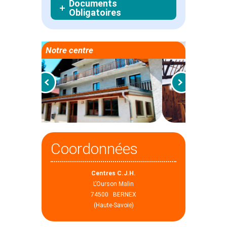
Documents
Obligatoires
Notre centre
Coordonnées
Centres C.J.H.
L’Ourson Malin
74500 BERNEX
(Haute-Savoie)