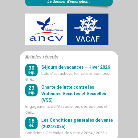
Le dossier d’inscription :
Articles récents
30
Séjours de vacances – Hiver 2026
sep.
L’été s’est achevé, les valises sont peut-
être…
23
Charte de lutte contre les
sep.
Violences Sexistes et Sexuelles
(VSS)
Engagements de l’Association, des équipes et
des…
16
Les Conditions générales de vente
dé.
(2024/2025)
Conditions Générales de Vente « 2024 / 2025 »