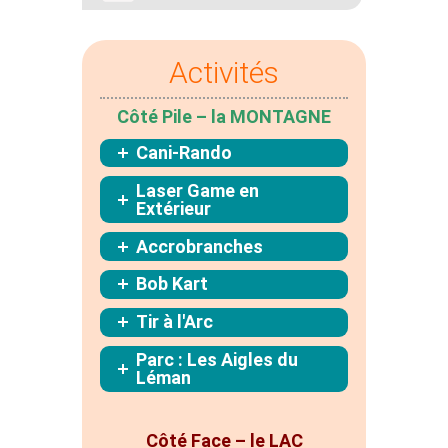
Activités
Côté Pile – la MONTAGNE
Cani-Rando
Laser Game en
Extérieur
Accrobranches
Bob Kart
Tir à l'Arc
Parc : Les Aigles du
Léman
Côté Face – le LAC