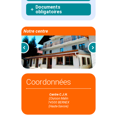
Documents
obligatoires
Notre centre
Coordonnées
Centre C.J.H.
L’Ourson Malin
74500 BERNEX
(Haute-Savoie)