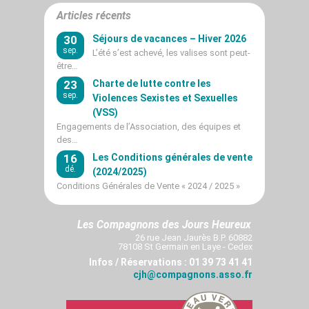
Articles récents
30
Séjours de vacances – Hiver 2026
sep.
L’été s’est achevé, les valises sont peut-
être…
23
Charte de lutte contre les
sep.
Violences Sexistes et Sexuelles
(VSS)
Engagements de l’Association, des équipes et
des…
16
Les Conditions générales de vente
dé.
(2024/2025)
Conditions Générales de Vente « 2024 / 2025 »
Les Compagnons des Jours Heureux
26 rue Jean Jaurès B.P. 60882
78108 St Germain en Laye - Cedex
Infos / Réservations : 01 39 73 41 41
cjh@compagnons.asso.fr