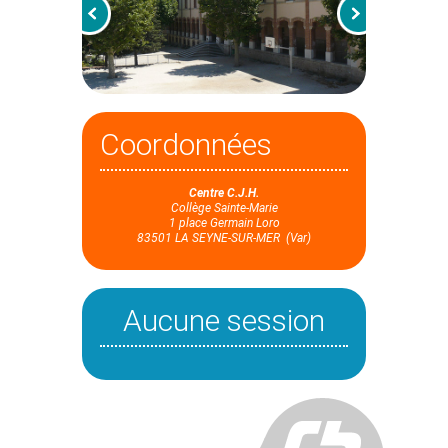
Coordonnées
Cent
r
e
C.J.H.
Collège Sainte-Marie
1 place Germain Loro
83501 LA SEYNE-SUR-MER (Var)
Aucune session