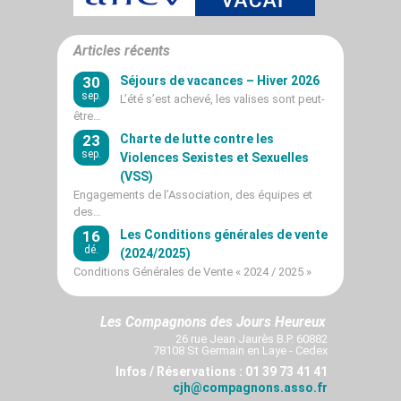
Articles récents
30
Séjours de vacances – Hiver 2026
sep.
L’été s’est achevé, les valises sont peut-
être…
23
Charte de lutte contre les
sep.
Violences Sexistes et Sexuelles
(VSS)
Engagements de l’Association, des équipes et
des…
16
Les Conditions générales de vente
dé.
(2024/2025)
Conditions Générales de Vente « 2024 / 2025 »
Les Compagnons des Jours Heureux
26 rue Jean Jaurès B.P. 60882
78108 St Germain en Laye - Cedex
Infos / Réservations : 01 39 73 41 41
cjh@compagnons.asso.fr