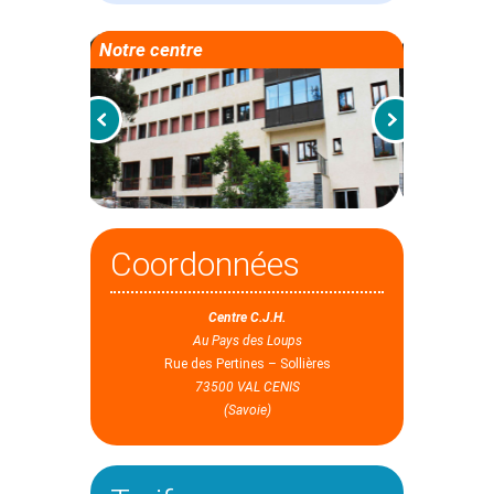
Notre centre
Coordonnées
Centre C.J.H.
Au Pays des Loups
Rue des Pertines – Sollières
73500 VAL CENIS
(Savoie)