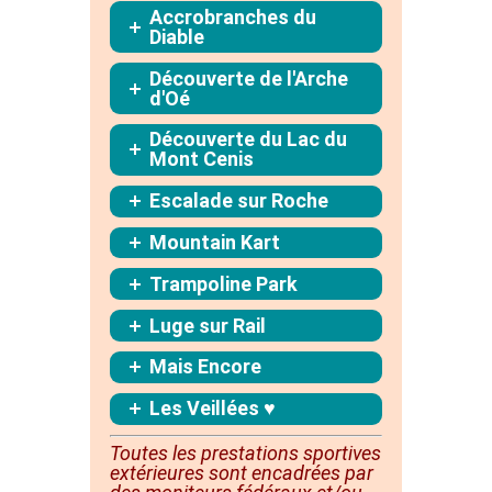
Accrobranches du
Diable
Découverte de l'Arche
d'Oé
Découverte du Lac du
Mont Cenis
Escalade sur Roche
Mountain Kart
Trampoline Park
Luge sur Rail
Mais Encore
Les Veillées ♥
Toutes les prestations sportives
extérieures sont
encadrées
par