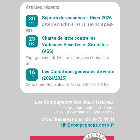
Articles récents
30
Séjours de vacances – Hiver 2026
sep.
L’été s’est achevé, les valises sont peut-
être…
23
Charte de lutte contre les
sep.
Violences Sexistes et Sexuelles
(VSS)
Engagements de l’Association, des équipes et
des…
16
Les Conditions générales de vente
dé.
(2024/2025)
Conditions Générales de Vente « 2024 / 2025 »
Les Compagnons des Jours Heureux
26 rue Jean Jaurès B.P. 60882
78108 St Germain en Laye - Cedex
Infos / Réservations : 01 39 73 41 41
cjh@compagnons.asso.fr