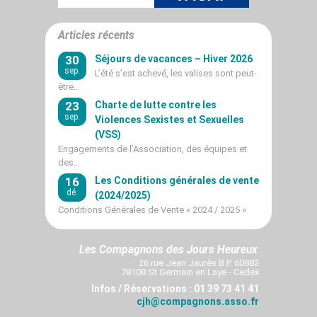
Articles récents
30
Séjours de vacances – Hiver 2026
sep.
L’été s’est achevé, les valises sont peut-
être…
23
Charte de lutte contre les
sep.
Violences Sexistes et Sexuelles
(VSS)
Engagements de l’Association, des équipes et
des…
16
Les Conditions générales de vente
dé.
(2024/2025)
Conditions Générales de Vente « 2024 / 2025 »
Les Compagnons des Jours Heureux
26 rue Jean Jaurès B.P. 60882
78108 St Germain en Laye - Cedex
Infos / Réservations : 01 39 73 41 41
cjh@compagnons.asso.fr