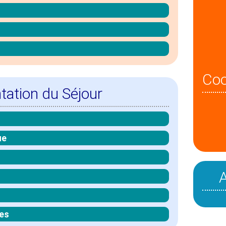
Co
tation du Séjour
ue
es