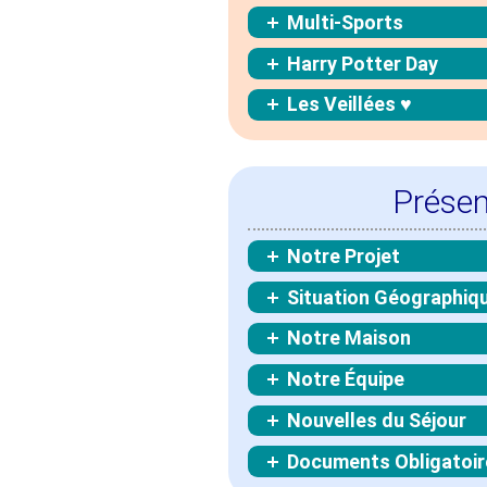
Multi-Sports
Harry Potter Day
Les Veillées ♥
Présen
Notre Projet
Situation Géographiq
Notre Maison
Notre Équipe
Nouvelles du Séjour
Documents Obligatoir