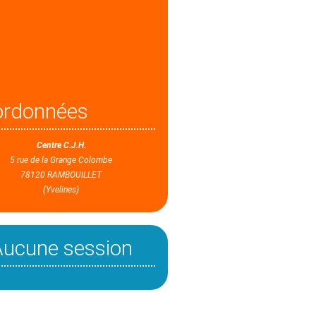
ordonnées
Centre C.J.H.
5 rue de la Grange Colombe
78120 RAMBOUILLET
(Yvelines)
Aucune session