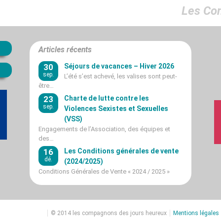
Les Co
Articles récents
30
Séjours de vacances – Hiver 2026
sep.
L’été s’est achevé, les valises sont peut-
être…
23
Charte de lutte contre les
sep.
Violences Sexistes et Sexuelles
(VSS)
Engagements de l’Association, des équipes et
des…
16
Les Conditions générales de vente
dé.
(2024/2025)
Conditions Générales de Vente « 2024 / 2025 »
© 2014 les compagnons des jours heureux
Mentions légales