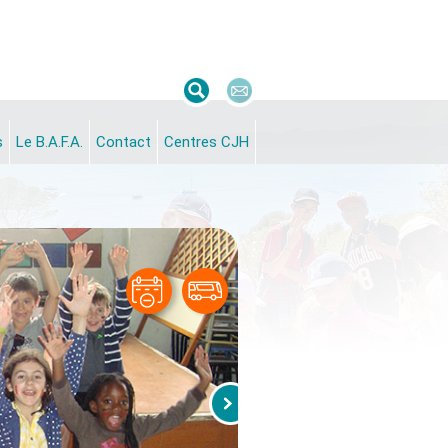
s
Le B.A.F.A.
Contact
Centres CJH