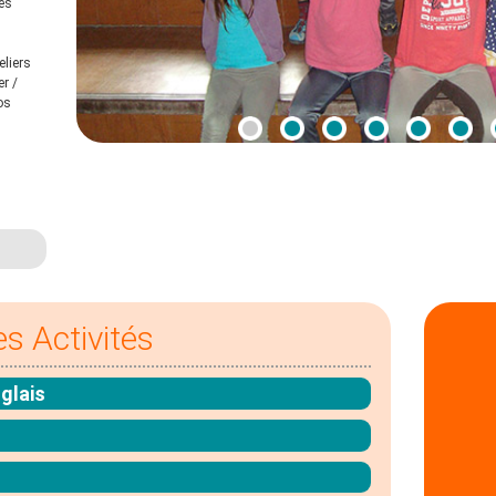
es
eliers
er /
os
es Activités
glais