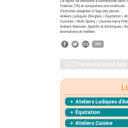
Ce séjour se déroulera à Rambouillet dans l
Yvelines (78) et comportera une multitude
d’activités adaptées à l’âge des jeunes :
Ateliers Ludiques d’Anglais / Équitation / At
Cuisines / Multi Sports / Journée Harry Pott
Ateliers Manuels, Sportifs et Artistiques / N
Animations et Veillées.
392
Pré inscription en ligne
L
Ateliers Ludiques d'An
Équitation
Ateliers Cuisine