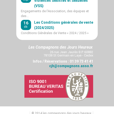
Violences Sexistes et Sexuelles
(VSS)
Engagements de l’Association, des équipes et
des…
16
Les Conditions générales de vente
dé.
(2024/2025)
Conditions Générales de Vente « 2024 / 2025 »
Les Compagnons des Jours Heureux
26 rue Jean Jaurès B.P. 60882
78108 St Germain en Laye - Cedex
Infos / Réservations : 01 39 73 41 41
cjh@compagnons.asso.fr
© 2014 les compagnons des jours heureux