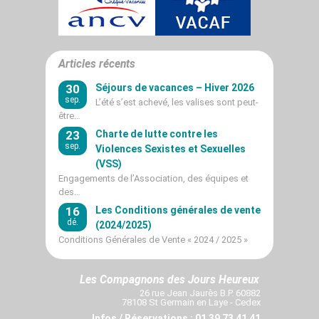
Articles récents
30
Séjours de vacances – Hiver 2026
sep.
L’été s’est achevé, les valises sont peut-
être…
23
Charte de lutte contre les
sep.
Violences Sexistes et Sexuelles
(VSS)
Engagements de l’Association, des équipes et
des…
16
Les Conditions générales de vente
dé.
(2024/2025)
Conditions Générales de Vente « 2024 / 2025 »
Les Compagnons des Jours Heureux
26 rue Jean Jaurès B.P. 60882
78108 St Germain en Laye - Cedex
Infos / Réservations : 01 39 73 41 41