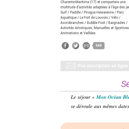
Charente-Maritime (17) et comportera une
multitude d’activités adaptées à l’âge des je
Surf / Paddle / Pirogue Hawaïenne / Parc
Aquatique / Le Fort de Louvois / Vélo /
Accrobranches / Bubble Foot / Baignades /
Activités Artistiques, Manuelles et Sportive
Animations et Veillées.
548
Pré inscription en ligne
Sé
Le séjour «
Mon Océan Bl
se déroule aux mêmes dates