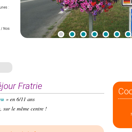
unes :
s / Nos
jour Fratrie
Co
eu
» en 6/11 ans
, sur le même centre !