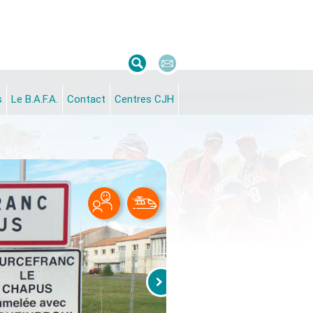
s
Le B.A.F.A.
Contact
Centres CJH