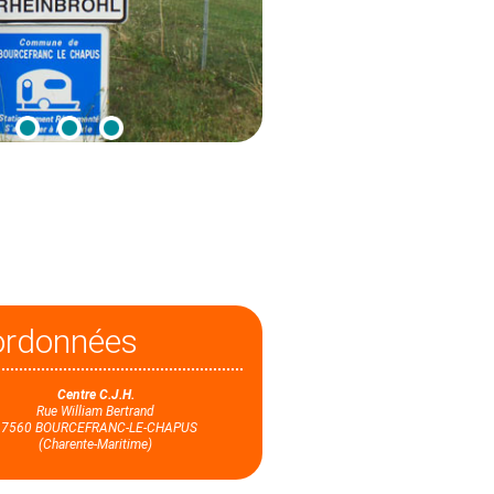
ordonnées
Centre C.J.H.
Rue William Bertrand
17560 BOURCEFRANC-LE-CHAPUS
(Charente-Maritime)