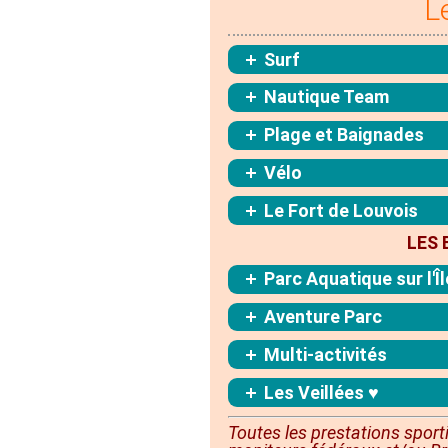
L
Surf
Nautique Team
Plage et Baignades
Vélo
Le Fort de Louvois
LES 
Parc Aquatique sur l'Î
Aventure Parc
Multi-activités
Les Veillées ♥
Toutes les prestations sport