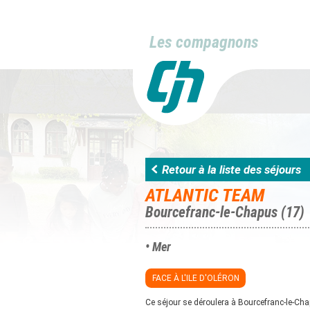
Les compagnons
Retour à la liste des séjours
ATLANTIC TEAM
Bourcefranc-le-Chapus (17)
• Mer
FACE À L'ILE D'OLÉRON
Ce séjour se déroulera à Bourcefranc-le-Ch