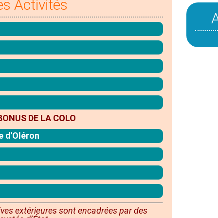
es Activités
BONUS DE LA COLO
le d'Oléron
ives extérieures sont
encadrées
par des