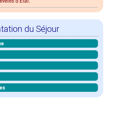
evetés d’État.
tation du Séjour
ue
es