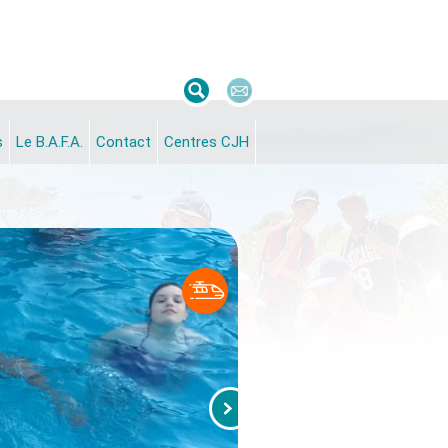
s
Le B.A.F.A.
Contact
Centres CJH