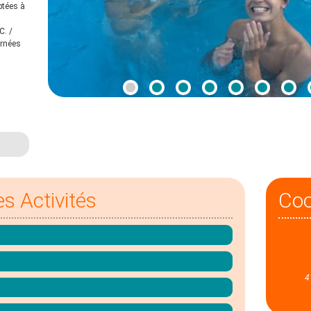
ptées à
C. /
urnées
es Activités
Co
4