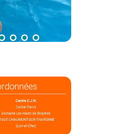
ordonnées
Centre C.J.H.
Center Parcs
Domaine Les Hauts de Bruyères
1600 CHAUMONT-SUR-THARONNE
(Loir-et-Cher)