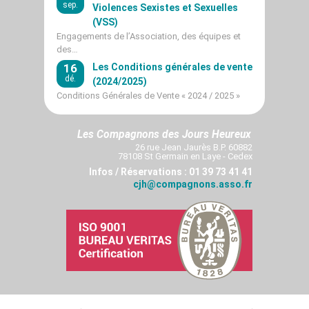
sep.
Violences Sexistes et Sexuelles
(VSS)
Engagements de l’Association, des équipes et
des…
16
Les Conditions générales de vente
dé.
(2024/2025)
Conditions Générales de Vente « 2024 / 2025 »
Les Compagnons des Jours Heureux
26 rue Jean Jaurès B.P. 60882
78108 St Germain en Laye - Cedex
Infos / Réservations : 01 39 73 41 41
cjh@compagnons.asso.fr