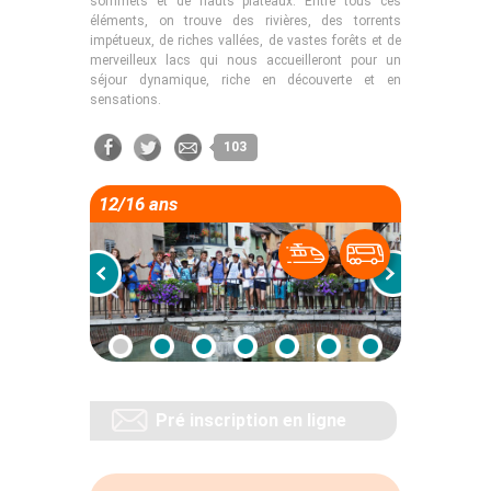
sommets et de hauts plateaux. Entre tous ces
éléments, on trouve des rivières, des torrents
impétueux, de riches vallées, de vastes forêts et de
merveilleux lacs qui nous accueilleront pour un
séjour dynamique, riche en découverte et en
sensations.
103
12/16 ans
Pré inscription en ligne