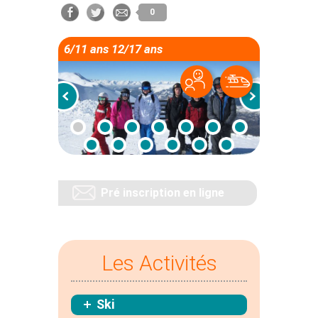
0
6/11 ans 12/17 ans
Pré inscription en ligne
Les Activités
Ski