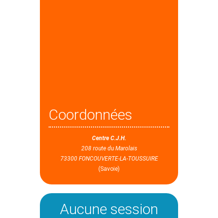
Coordonnées
Centre C.J.H.
208 route du Marolais
73300 FONCOUVERTE-LA-TOUSSUIRE
(Savoie)
Aucune session