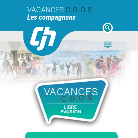
VACANCES
C.G.O.S
Les compagnons