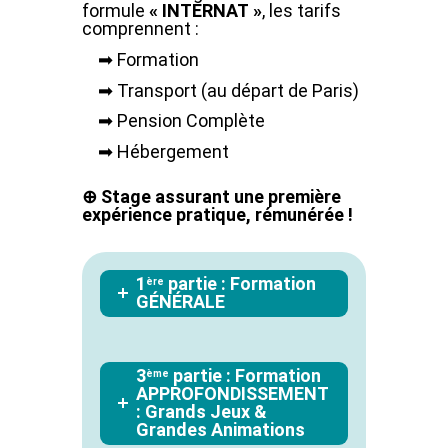
formule
« INTERNAT »
, les tarifs
comprennent :
➡ Formation
➡ Transport (au départ de Paris)
➡ Pension Complète
➡ Hébergement
⊕ Stage assurant une première
expérience pratique, rémunérée !
1
partie : Formation
ère
GÉNÉRALE
3
partie : Formation
ème
APPROFONDISSEMENT
: Grands Jeux &
Grandes Animations