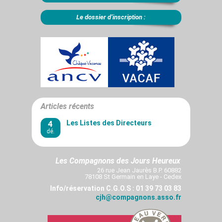
Le dossier d’inscription :
Articles récents
4
Les Listes des Directeurs
dé.
Les Compagnons des Jours Heureux
26 rue Jean Jaurès B.P. 60882
78108 St Germain en Laye - Cedex
Info/réservation C.G.O.S : 01 39 73 03 83
cjh@compagnons.asso.fr