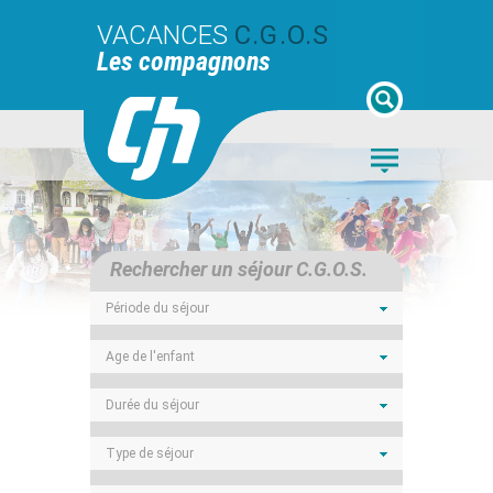
VACANCES
C.G.O.S
Les compagnons
Rechercher un séjour C.G.O.S.
Période du séjour
Age de l'enfant
Durée du séjour
Type de séjour