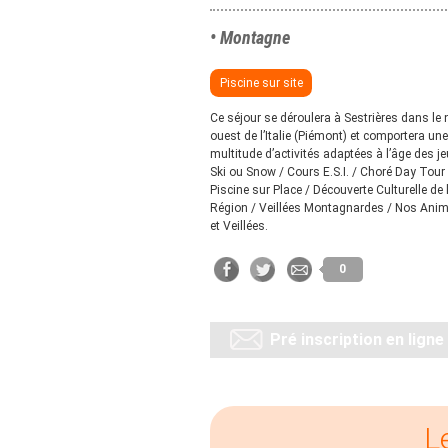
• Montagne
Piscine sur site
Ce séjour se déroulera à Sestrières dans le 
ouest de l’Italie (Piémont) et comportera une
multitude d’activités adaptées à l’âge des je
Ski ou Snow / Cours E.S.I. / Choré Day Tour 
Piscine sur Place / Découverte Culturelle de 
Région / Veillées Montagnardes / Nos Ani
et Veillées.
0
Pré inscription en ligne
L