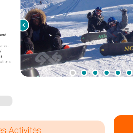
nord-
unes :
/
la
mations
es Activités