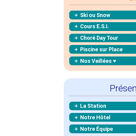
Ski ou Snow
Cours E.S.I.
Choré Day Tour
Piscine sur Place
Nos Veillées ♥
Présen
La Station
Notre Hôtel
Notre Équipe