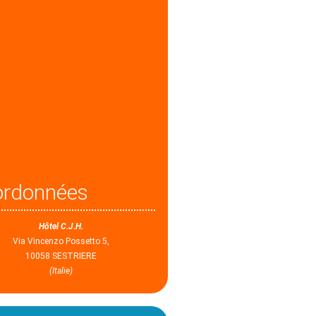
ordonnées
Hôtel C.J.H.
Via Vincenzo Possetto 5,
10058 SESTRIERE
(Italie)