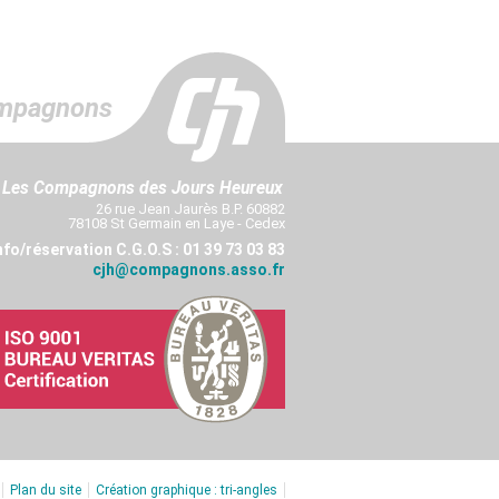
mpagnons
Les Compagnons des Jours Heureux
26 rue Jean Jaurès B.P. 60882
78108 St Germain en Laye - Cedex
nfo/réservation C.G.O.S : 01 39 73 03 83
cjh@compagnons.asso.fr
Plan du site
Création graphique : tri-angles