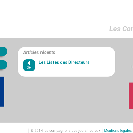
Les Co
Articles récents
4
Les Listes des Directeurs
I
dé.
© 2014 les compagnons des jours heureux
Mentions légales