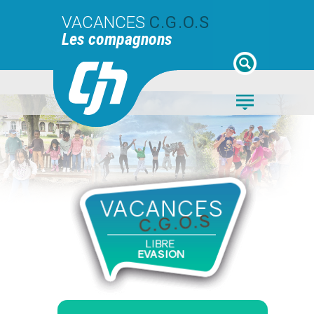
VACANCES
C.G.O.S
Les compagnons