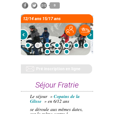
0
12/14 ans 15/17 ans
Pré inscription en ligne
Séjour Fratrie
Le séjour »
Copains de la
Glisse
» en 6/12 ans
se déroule aux mêmes dates,
sur le même centre !