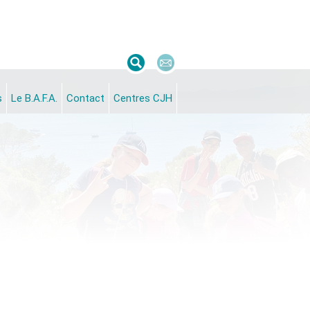
s
Le B.A.F.A.
Contact
Centres CJH