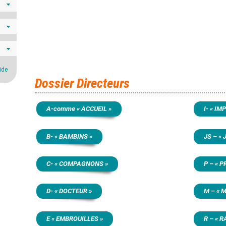
ide
Dossier Directeurs
A-comme « ACCUEIL »
I- « I
B- « BAMBINS »
JS – «
C- « COMPAGNONS »
P – « 
D- « DOCTEUR »
M – « 
E « EMBROUILLES »
R – « 