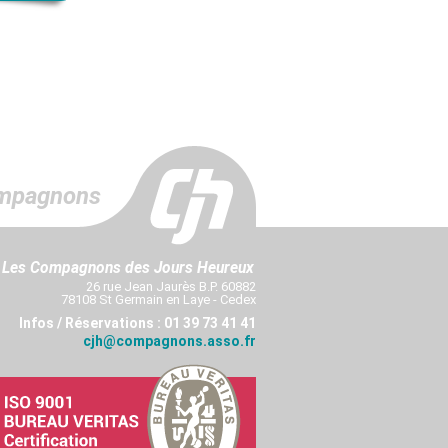
mpagnons
Les Compagnons des Jours Heureux
26 rue Jean Jaurès B.P. 60882
78108 St Germain en Laye - Cedex
Infos / Réservations : 01 39 73 41 41
cjh@compagnons.asso.fr