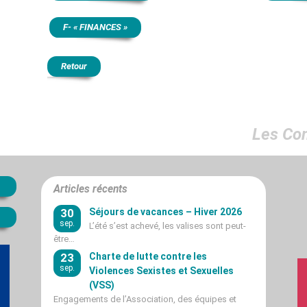
F- « FINANCES »
Retour
Les Co
Articles récents
30
Séjours de vacances – Hiver 2026
sep.
L’été s’est achevé, les valises sont peut-
être…
23
Charte de lutte contre les
sep.
Violences Sexistes et Sexuelles
(VSS)
Engagements de l’Association, des équipes et