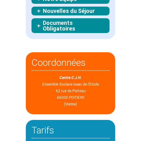
Nouvelles du Séjour
Documents
Obligatoires
Coordonnées
Centre C.J.H.
Ensemble Scolaire Isaac de l’Etoile
62 rue de Porteau
86000 POITIERS
(Vienne)
Tarifs