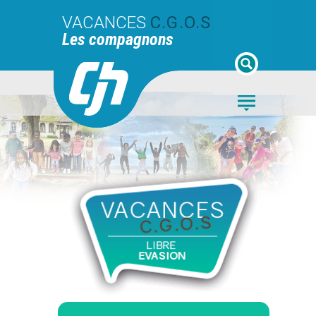
VACANCES
C.G.O.S
Les compagnons