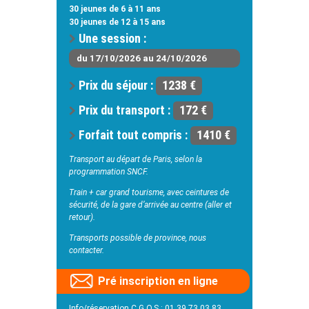
30 jeunes de 6 à 11 ans
30 jeunes de 12 à 15 ans
Une session :
du 17/10/2026 au 24/10/2026
Prix du séjour :
1238 €
Prix du transport :
172 €
Forfait tout compris :
1410 €
Transport au départ de Paris, selon la
programmation SNCF.
Train + car grand tourisme, avec ceintures de
sécurité, de la gare d’arrivée au centre (aller et
retour).
Transports possible de province, nous
contacter.
Pré inscription en ligne
Info/réservation C.G.O.S : 01 39 73 03 83