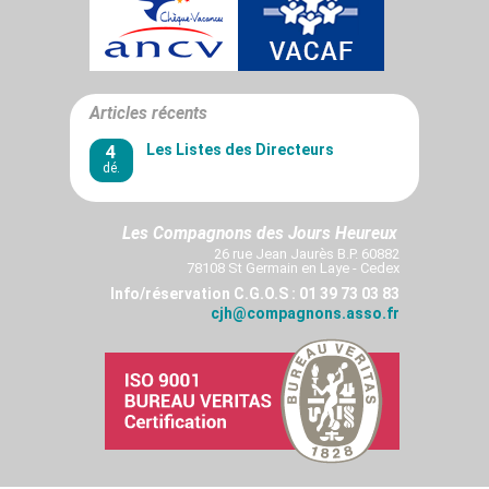
Articles récents
4
Les Listes des Directeurs
dé.
Les Compagnons des Jours Heureux
26 rue Jean Jaurès B.P. 60882
78108 St Germain en Laye - Cedex
Info/réservation C.G.O.S : 01 39 73 03 83
cjh@compagnons.asso.fr