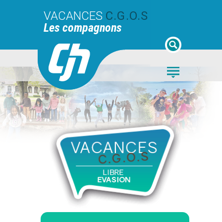
VACANCES
C.G.O.S
Les compagnons