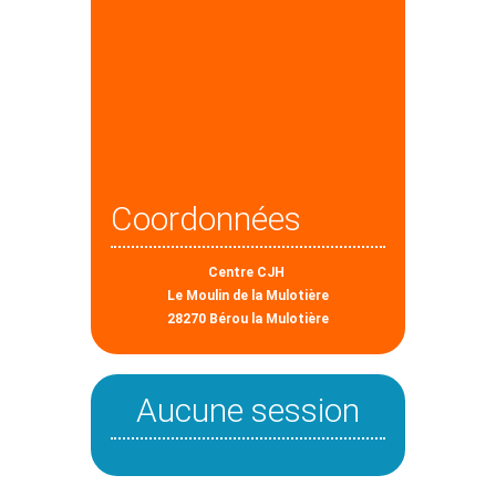
Coordonnées
Centre CJH
Le Moulin de la Mulotière
28270 Bérou la Mulotière
Aucune session