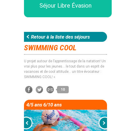
Séjour Libre Évasion
Retour à la liste des séjours
SWIMMING COOL
U projet autour de l’apprentissage de la natation! Un
vrai plus pour les jeunes… le tout dans un esprit de
vacances et de cool attitude… un titre évocateur :
SWIMMING COOL! »
10
4/5 ans 6/10 ans