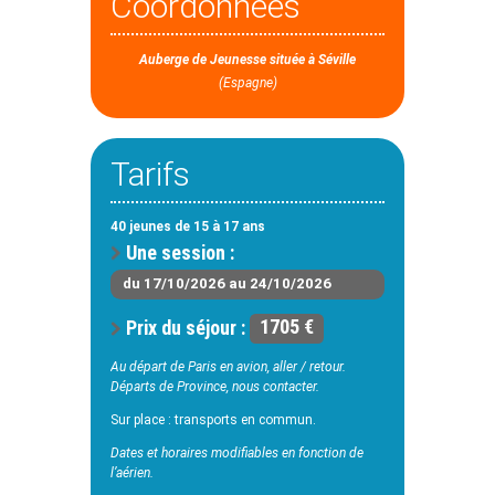
Coordonnées
Auberge de Jeunesse située à Séville
(Espagne)
Tarifs
40 jeunes de 15 à 17 ans
Une session :
du 17/10/2026 au 24/10/2026
Prix du séjour :
1705 €
Au départ de Paris en avion, aller / retour.
Départs de Province, nous contacter.
Sur place : transports en commun.
Dates et horaires modifiables en fonction de
l’aérien.