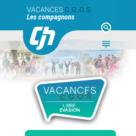
VACANCES
C.G.O.S
Les compagnons