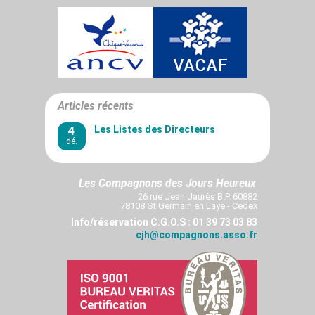
Articles récents
4
Les Listes des Directeurs
dé.
Les Compagnons des Jours Heureux
26 rue Jean Jaurès B.P. 60882
78108 St Germain en Laye - Cedex
Info/réservation C.G.O.S : 01 39 73 03 83
cjh@compagnons.asso.fr