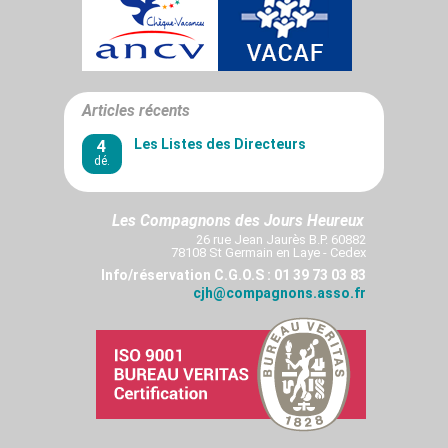
Articles récents
4
Les Listes des Directeurs
dé.
Les Compagnons des Jours Heureux
26 rue Jean Jaurès B.P. 60882
78108 St Germain en Laye - Cedex
Info/réservation C.G.O.S : 01 39 73 03 83
cjh@compagnons.asso.fr