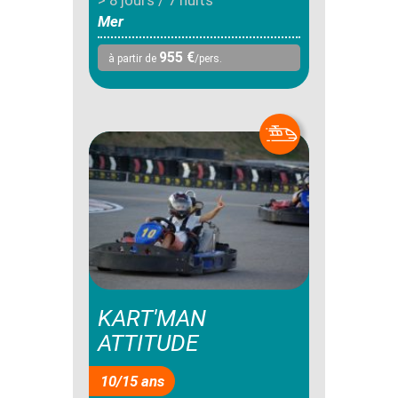
Mer
955 €
à partir de
/pers.
KART'MAN
ATTITUDE
10/15 ans