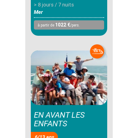
> 8 jours / 7 nuits
Mer
1022 €
à partir de
/pers.
EN AVANT LES
ENFANTS
6/13 ans