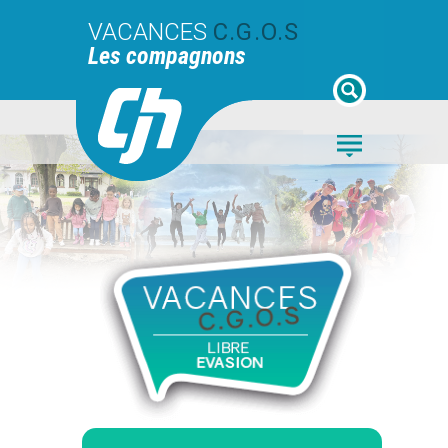
VACANCES
C.G.O.S
Les compagnons