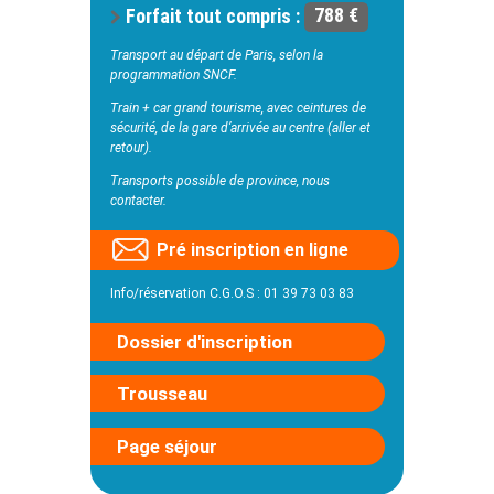
Forfait tout compris :
788 €
Transport au départ de Paris, selon la
programmation SNCF.
Train + car grand tourisme, avec ceintures de
sécurité, de la gare d’arrivée au centre (aller et
retour).
Transports possible de province, nous
contacter.
Pré inscription en ligne
Info/réservation C.G.O.S : 01 39 73 03 83
Dossier d'inscription
Trousseau
Page séjour