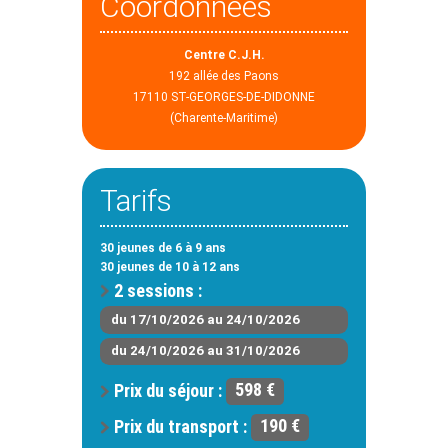
Coordonnées
Centre C.J.H.
192 allée des Paons
17110 ST-GEORGES-DE-DIDONNE
(Charente-Maritime)
Tarifs
30 jeunes de 6 à 9 ans
30 jeunes de 10 à 12 ans
2 sessions :
du 17/10/2026 au 24/10/2026
du 24/10/2026 au 31/10/2026
Prix du séjour :
598 €
Prix du transport :
190 €