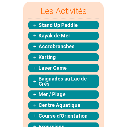
Les Activités
Stand Up Paddle
Kayak de Mer
Accrobranches
Karting
Laser Game
Baignades au Lac de
Crès
Mer / Plage
Centre Aquatique
Course d'Orientation
Excursions