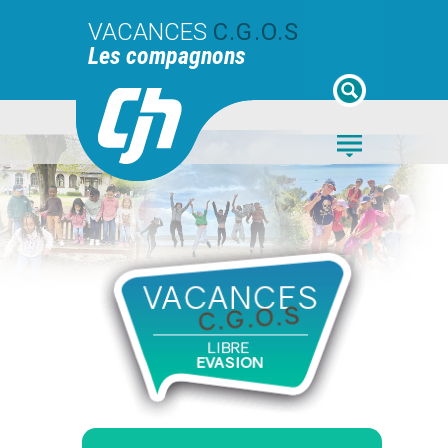
VACANCES
C.G.O.S
Les compagnons