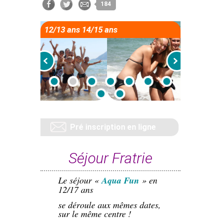
184
12/13 ans 14/15 ans
Pré inscription en ligne
Séjour Fratrie
Le séjour «
Aqua Fun
» en
12/17 ans
se déroule aux mêmes dates,
sur le même centre !