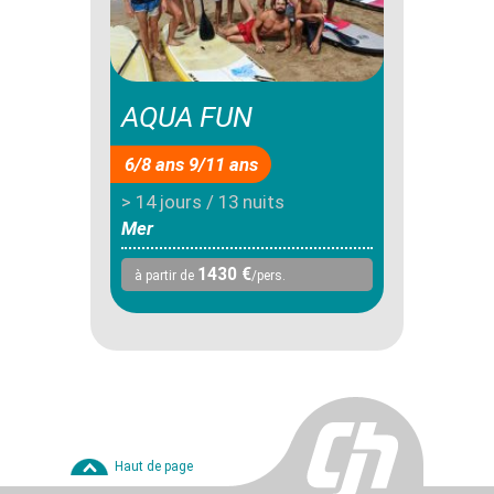
AQUA FUN
6/8 ans 9/11 ans
> 14 jours / 13 nuits
Mer
1430 €
à partir de
/pers.
Haut de page