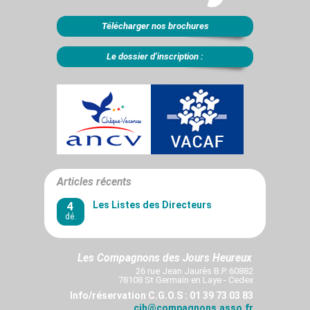
Télécharger nos brochures
Le dossier d’inscription :
Articles récents
4
Les Listes des Directeurs
dé.
Les Compagnons des Jours Heureux
26 rue Jean Jaurès B.P. 60882
78108 St Germain en Laye - Cedex
Info/réservation C.G.O.S : 01 39 73 03 83
cjh@compagnons.asso.fr