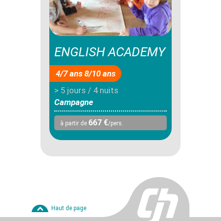
ENGLISH ACADEMY
4/7 ans 8/10 ans
> 5 jours / 4 nuits
Campagne
667 €
à partir de
/pers.
Haut de page