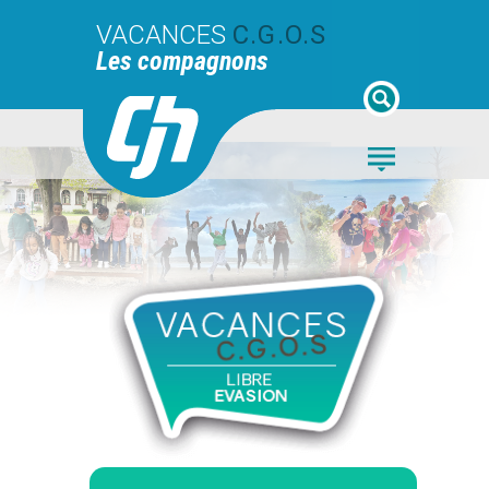
VACANCES
C.G.O.S
Les compagnons