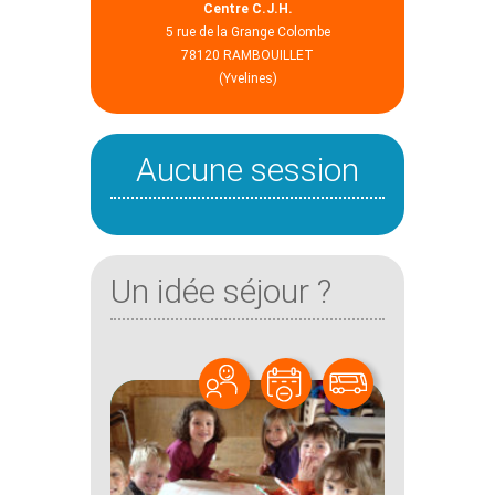
Centre C.J.H.
5 rue de la Grange Colombe
78120 RAMBOUILLET
(Yvelines)
Aucune session
Un idée séjour ?