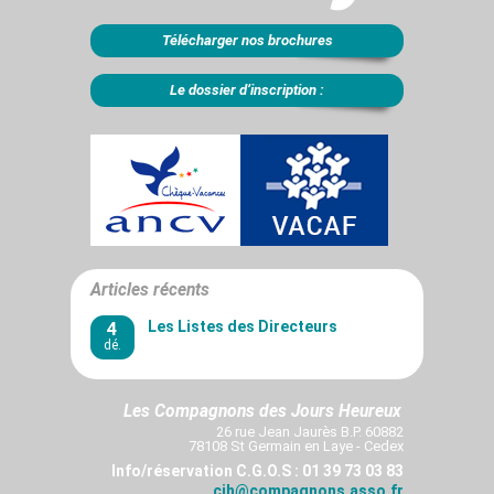
Télécharger nos brochures
Le dossier d’inscription :
Articles récents
4
Les Listes des Directeurs
dé.
Les Compagnons des Jours Heureux
26 rue Jean Jaurès B.P. 60882
78108 St Germain en Laye - Cedex
Info/réservation C.G.O.S : 01 39 73 03 83
cjh@compagnons.asso.fr