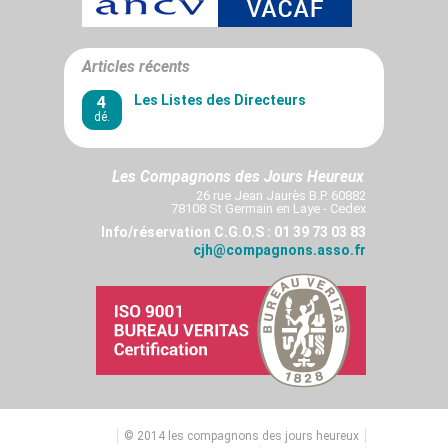
Articles récents
4
Les Listes des Directeurs
dé.
Les Compagnons des Jours Heureux
26 rue Jean Jaurès B.P. 60882
78108 St Germain en Laye - Cedex
Info/réservation C.G.O.S : 01 39 73 03 83
cjh@compagnons.asso.fr
© 2014 les compagnons des jours heureux