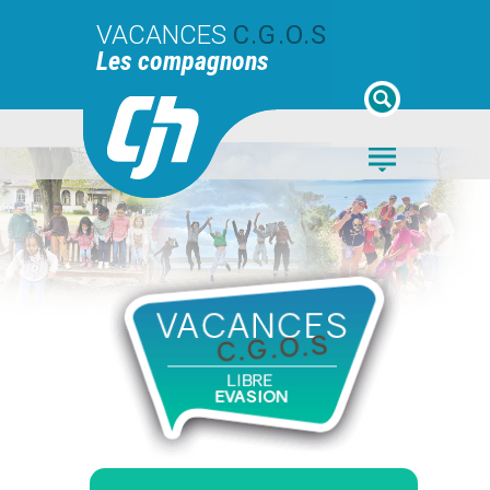
VACANCES
C.G.O.S
Les compagnons