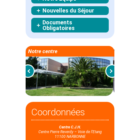
Nouvelles du Séjour
Documents
Obligatoires
Notre centre
Coordonnées
Centre C.J.H.
Centre Pierre Reverdy – Voie de l’Etang
11100 NARBONNE