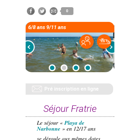
0
6/8 ans 9/11 ans
Pré inscription en ligne
Séjour Fratrie
Le séjour «
Playa de
Narbonne
» en 12/17 ans
se déroule aux mêmes dates,