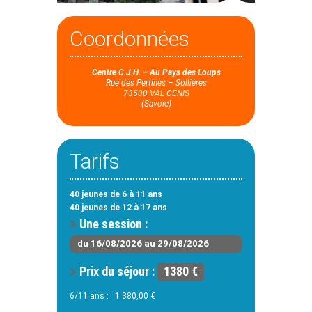
Coordonnées
Centre C.J.H. – Au Pays des Loups
Rue des Pertines – Sollières
73500 VAL CENIS
(Savoie)
Tarifs
40 jeunes de 6 à 11 ans
40 jeunes de 12 à 17 ans
Une session :
du 16/08/2026 au 29/08/2026
Prix du séjour :
1380 €
6/11 ans : 1 380,00 €