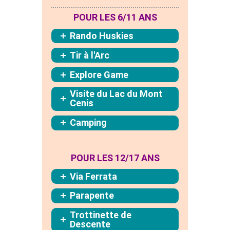
POUR LES 6/11 ANS
Rando Huskies
Tir à l'Arc
Explore Game
Visite du Lac du Mont
Cenis
Camping
POUR LES 12/17 ANS
Via Ferrata
Parapente
Trottinette de
Descente