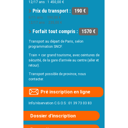
12/17 ans : 1 450,00 €
Prix du transport :
190 €
6/11 ans : 190,00 €
12/17 ans : 235,00 €
Forfait tout compris :
1570 €
Transport au départ de Paris, selon
programmation SNCF.
Train + car grand tourisme, avec ceintures de
sécurité, de la gare d’arrivée au centre (aller et
retour).
Transport possible de province, nous
contacter.
Pré inscription en ligne
Info/réservation C.G.O.S : 01 39 73 03 83
Dossier d'inscription