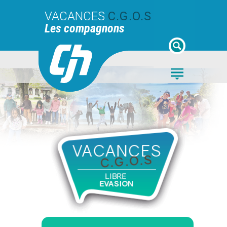
VACANCES
C.G.O.S
Les compagnons