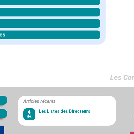
es
Les Co
Articles récents
4
Les Listes des Directeurs
I
dé.