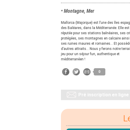
• Montagne, Mer
Mallorca (Majorque) est l’une des îles espa
des Baléares, dans la Méditerranée. Elle est
réputée pour ses stations balnéaires, ses c
protégées, ses montagnes en calcaire ainsi
ses ruines maures et romaines… Et possède
d’autres attraits… Nous y ferons notre terra
jeu pour un séjour fun, authentique et
méditerranéen !
0
Pré inscription en ligne
L