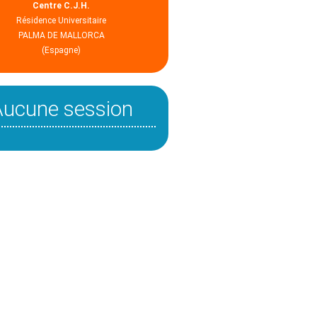
Centre C.J.H.
Résidence Universitaire
PALMA DE MALLORCA
(Espagne)
Aucune session