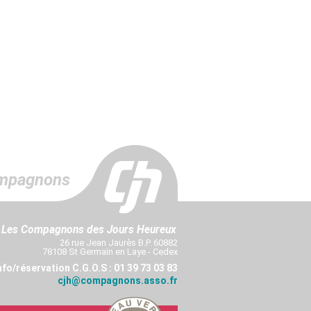
mpagnons
Les Compagnons des Jours Heureux
26 rue Jean Jaurès B.P. 60882
78108 St Germain en Laye - Cedex
nfo/réservation C.G.O.S : 01 39 73 03 83
cjh@compagnons.asso.fr