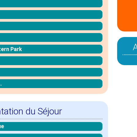
tern Park
.
tation du Séjour
ue