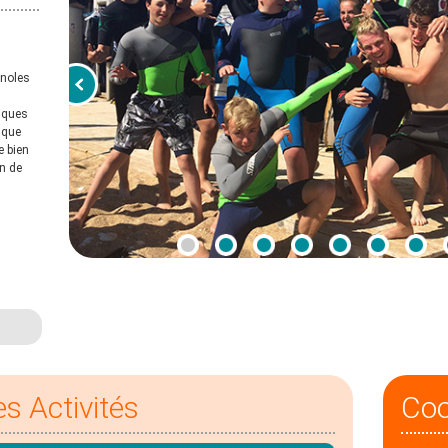
gnoles
riques
 que
 bien
in de
es Activités
Co