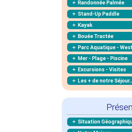
Randonnée Palmée
Stand-Up Paddle
Kayak
Bouée Tractée
Parc Aquatique - Wes
Mer - Plage - Piscine
Excursions - Visites
Les + de notre Séjour..
Présen
Situation Géographiq