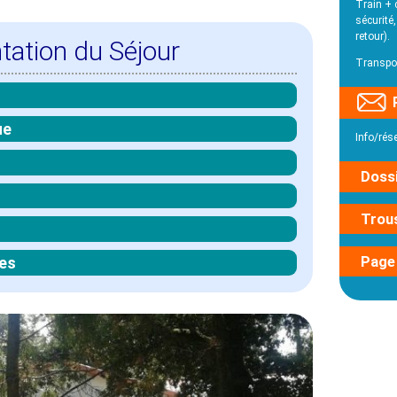
Train + 
sécurité,
retour).
tation du Séjour
Transpor
ue
Info/rés
Dossi
Trou
Page
es