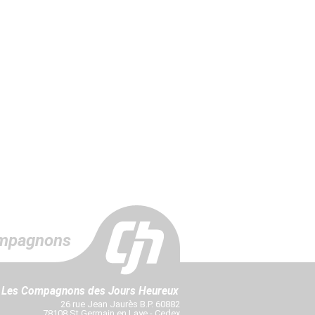
mpagnons
Les Compagnons des Jours Heureux
26 rue Jean Jaurès B.P. 60882
78108 St Germain en Laye - Cedex