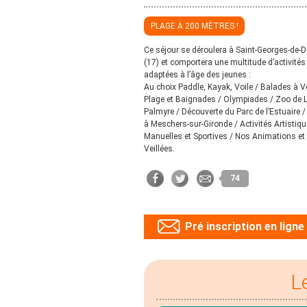
PLAGE À 200 MÈTRES !
Ce séjour se déroulera à Saint-Georges-de-
(17) et comportera une multitude d’activités
adaptées à l’âge des jeunes :
Au choix Paddle, Kayak, Voile / Balades à V
Plage et Baignades / Olympiades / Zoo de 
Palmyre / Découverte du Parc de l’Estuaire 
à Meschers-sur-Gironde / Activités Artistiqu
Manuelles et Sportives / Nos Animations et
Veillées.
74
Pré inscription en ligne
L