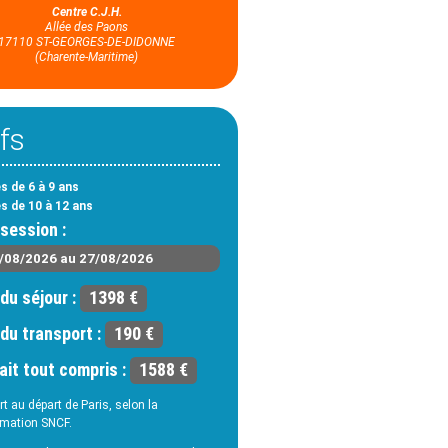
Centre C.J.H.
Allée des Paons
17110 ST-GEORGES-DE-DIDONNE
(Charente-Maritime)
ifs
s de 6 à 9 ans
es de 10 à 12 ans
session :
/08/2026 au 27/08/2026
 du séjour :
1398 €
 du transport :
190 €
ait tout compris :
1588 €
t au départ de Paris, selon la
mation SNCF.