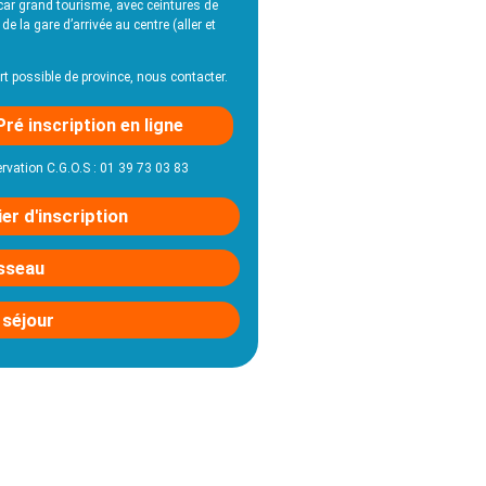
car grand tourisme, avec ceintures de
 de la gare d’arrivée au centre (aller et
t possible de province, nous contacter.
Pré inscription en ligne
ervation C.G.O.S : 01 39 73 03 83
er d'inscription
sseau
 séjour