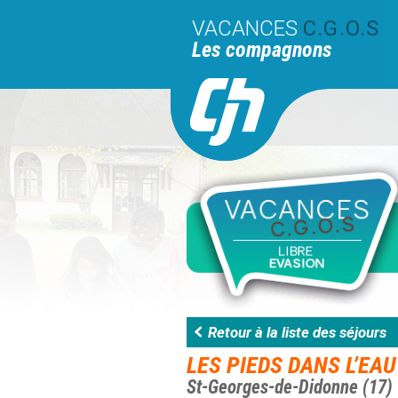
VACANCES
C.G.O.S
Les compagnons
Retour à la liste des séjours
LES PIEDS DANS L’EAU
St-Georges-de-Didonne (17)