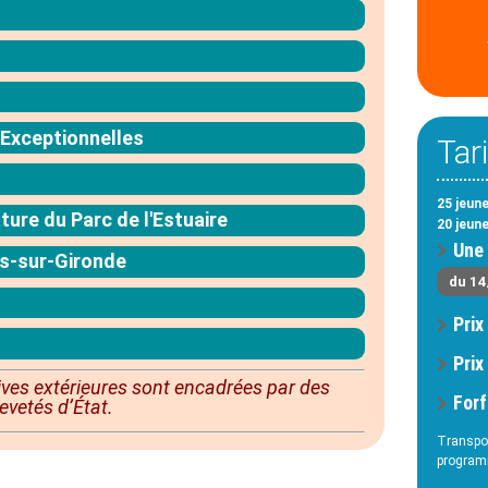
 Exceptionnelles
Tar
25 jeune
ure du Parc de l'Estuaire
20 jeun
Une 
s-sur-Gironde
du 14
Prix
Prix
ives extérieures sont
encadrées
par des
Forf
evetés d’État.
Transpor
program