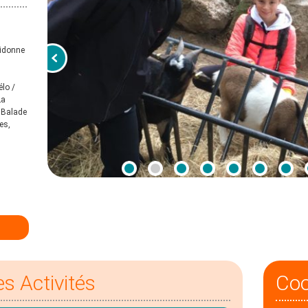
Didonne
élo /
La
/ Balade
es,
es Activités
Co