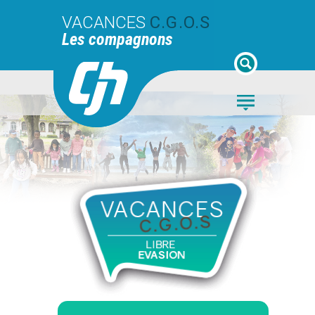
VACANCES
C.G.O.S
Les compagnons