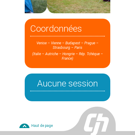
Coordonnées
Venise – Vienne – Budapest – Prague –
Strasbourg – Paris
(Italie – Autriche – Hongrie – Rép. Tchèque –
France)
Aucune session
Haut de page