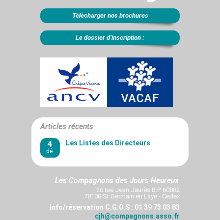
Télécharger nos brochures
Le dossier d’inscription :
Articles récents
4
Les Listes des Directeurs
dé.
Les Compagnons des Jours Heureux
26 rue Jean Jaurès B.P. 60882
78108 St Germain en Laye - Cedex
Info/réservation C.G.O.S : 01 39 73 03 83
cjh@compagnons.asso.fr