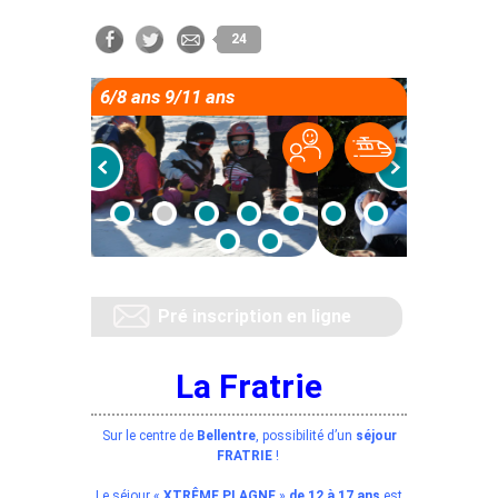
24
6/8 ans 9/11 ans
Pré inscription en ligne
La Fratrie
Sur le centre de
Bellentre
, possibilité d’un
séjour
FRATRIE
!
Le séjour «
XTRÊME PLAGNE
»
de 12 à 17 ans
est