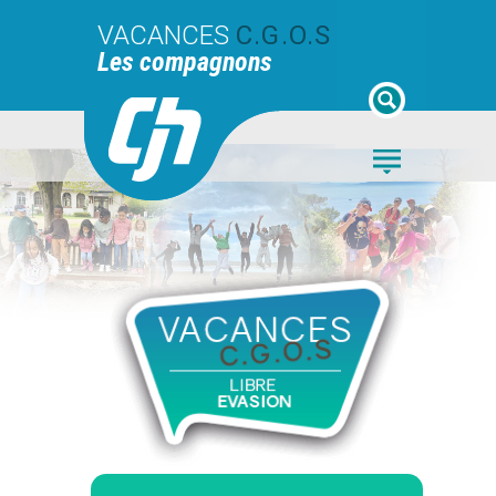
VACANCES
C.G.O.S
Les compagnons