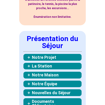
patinoire, le tennis, la piscine la plus
proche, les excursions…
Énumération non limitative.
Présentation du
Séjour
Notre Projet
La Station
Notre Maison
Notre Équipe
Nouvelles du Séjour
Documents