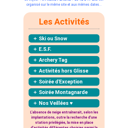
organisé sur le même site et aux mêmes dates…
Les Activités
Ski ou Snow
E.S.F.
Archery Tag
Activités hors Glisse
Soirée d'Exception
Soirée Montagnarde
Nos Veillées ♥
L’absence de neige entraînerait, selon les
implantations, outre la recherche d’une
station privilégiée, la mise en place
d’activités différentes choisies parmi la