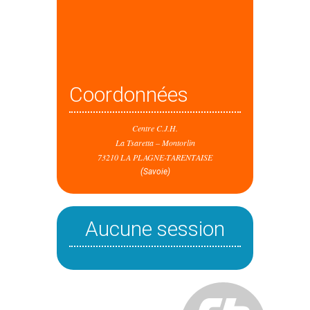
Coordonnées
Centre C.J.H.
La Tsaretta – Montorlin
73210 LA PLAGNE-TARENTAISE
(Savoie)
Aucune session