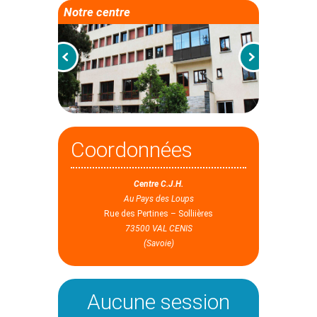
Notre centre
Coordonnées
Centre C.J.H.
Au Pays des Loups
Rue des Pertines – Solliières
73500 VAL CENIS
(Savoie)
Aucune session