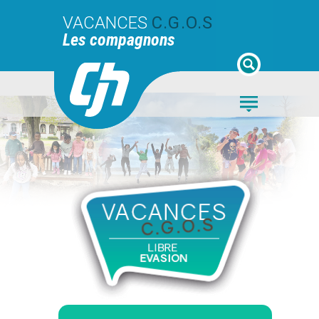
VACANCES
C.G.O.S
Les compagnons