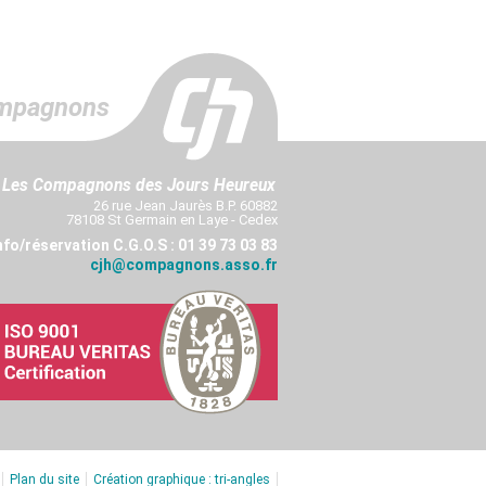
mpagnons
Les Compagnons des Jours Heureux
26 rue Jean Jaurès B.P. 60882
78108 St Germain en Laye - Cedex
nfo/réservation C.G.O.S : 01 39 73 03 83
cjh@compagnons.asso.fr
Plan du site
Création graphique : tri-angles