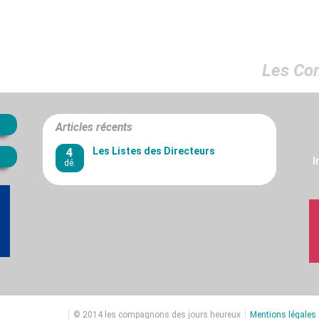
Les Co
Articles récents
4
Les Listes des Directeurs
I
dé.
© 2014 les compagnons des jours heureux
Mentions légales