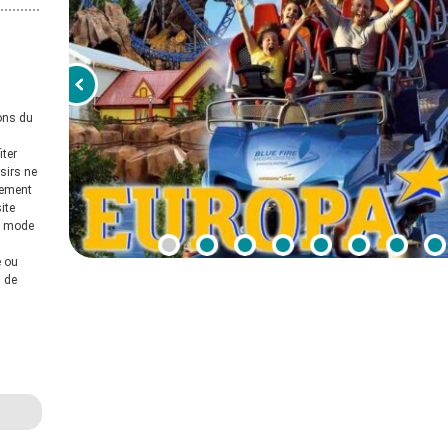
ions du
iter
isirs ne
lement
ite
en mode
e ou
, de