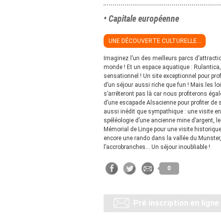
• Capitale européenne
UNE DÉCOUVERTE CULTURELLE...
Imaginez l’un des meilleurs parcs d’attract
monde ! Et un espace aquatique : Rulantica,
sensationnel ! Un site exceptionnel pour prof
d’un séjour aussi riche que fun ! Mais les lo
s’arrêteront pas là car nous profiterons éga
d’une escapade Alsacienne pour profiter de s
aussi inédit que sympathique : une visite 
spéléologie d’une ancienne mine d’argent, le
Mémorial de Linge pour une visite historiqu
encore une rando dans la vallée du Munster
l’accrobranches… Un séjour inoubliable !
0
Pré inscription en ligne