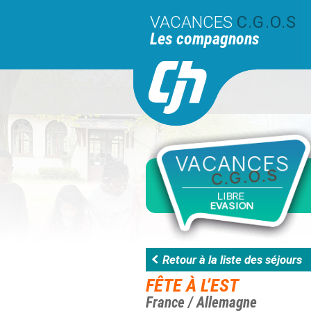
VACANCES
C.G.O.S
Les compagnons
Retour à la liste des séjours
FÊTE À L’EST
France / Allemagne