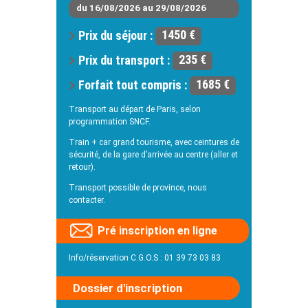
du 16/08/2026 au 29/08/2026
Prix du séjour :
1450 €
Prix du transport :
235 €
Forfait tout compris :
1685 €
Transport au départ de Paris, selon
programmation SNCF.
Train + car grand tourisme, avec ceintures de
sécurité, de la gare d’arrivée au centre (aller et
retour).
Transport possible de province, nous
contacter.
Pré inscription en ligne
Info/réservation C.G.O.S : 01 39 73 03 83
Dossier d'inscription