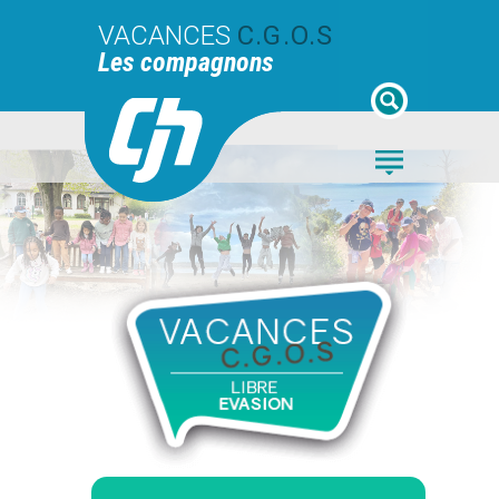
VACANCES
C.G.O.S
Les compagnons