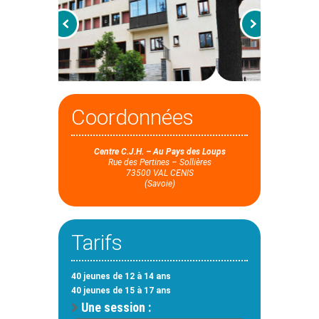
Coordonnées
Centre C.J.H. – Au Pays des Loups
Rue des Pertines – Sollières
73500 VAL CENIS
(Savoie)
Tarifs
40 jeunes de 12 à 14 ans
40 jeunes de 15 à 17 ans
Une session :