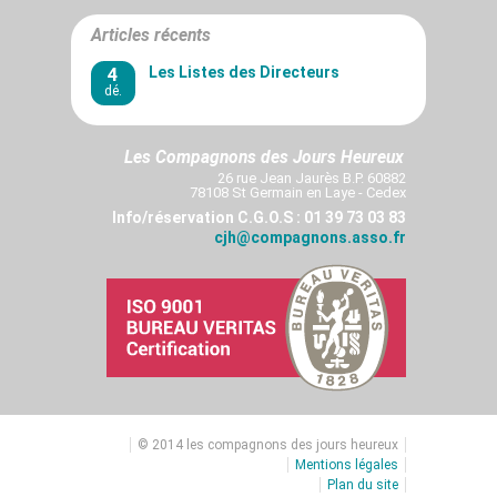
Articles récents
4
Les Listes des Directeurs
dé.
Les Compagnons des Jours Heureux
26 rue Jean Jaurès B.P. 60882
78108 St Germain en Laye - Cedex
Info/réservation C.G.O.S : 01 39 73 03 83
cjh@compagnons.asso.fr
© 2014 les compagnons des jours heureux
Mentions légales
Plan du site