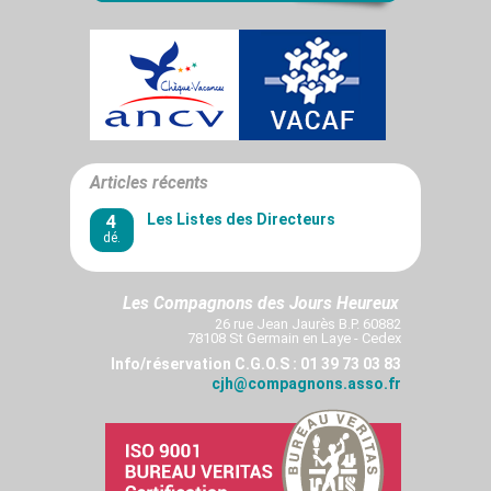
Articles récents
4
Les Listes des Directeurs
dé.
Les Compagnons des Jours Heureux
26 rue Jean Jaurès B.P. 60882
78108 St Germain en Laye - Cedex
Info/réservation C.G.O.S : 01 39 73 03 83
cjh@compagnons.asso.fr