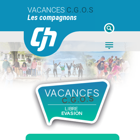
VACANCES
C.G.O.S
Les compagnons