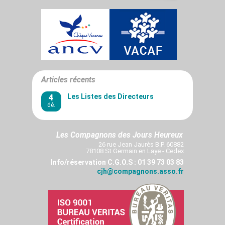
Articles récents
4
Les Listes des Directeurs
dé.
Les Compagnons des Jours Heureux
26 rue Jean Jaurès B.P. 60882
78108 St Germain en Laye - Cedex
Info/réservation C.G.O.S : 01 39 73 03 83
cjh@compagnons.asso.fr