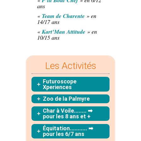
«
P’tit Bout’Chef
» en 6/12
ans
«
Team de Charente
» en
14/17 ans
«
Kart’Man Attitude
» en
10/15 ans
Les Activités
Futuroscope
Xperiences
Zoo de la Palmyre
Char à Voile........ ➡
pour les 8 ans et +
Équitation........... ➡
pour les 6/7 ans