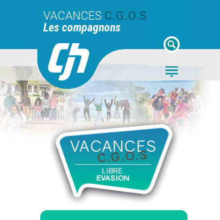
VACANCES
C.G.O.S
Les compagnons